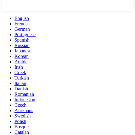
English
French
German
Portuguese
Spanish
Russian
Japanese
Korean
Arabic
Irish
Greek
Turkish
Italian
Danish
Romanian
Indonesian
Czech
Afrikaans
Swedish
Polish
Basque
Catalan