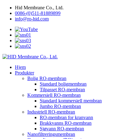
Hid Membrane Co., Ltd.
0086-(0)511-81889899
info@ro-hid.com
Hjem
Produkter
Bolig RO-membran
Standard boligmembran
Tilpasset RO-membran
Kommersiell RO-membran
Standard kommersiell membran
Jumbo RO-membran
Industriell RO-membran
RO-membran for kranvann
Brakkvanns RO-membran
Sjøvann RO-membran
Nanofiltreringsmembran