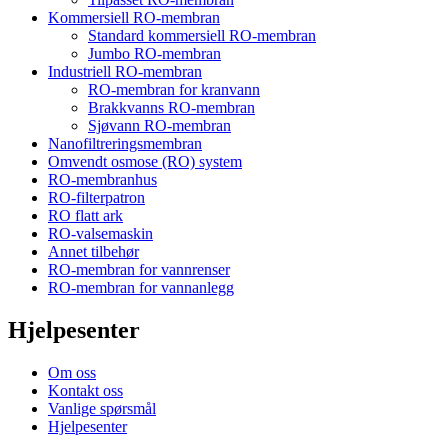
Kommersiell RO-membran
Standard kommersiell RO-membran
Jumbo RO-membran
Industriell RO-membran
RO-membran for kranvann
Brakkvanns RO-membran
Sjøvann RO-membran
Nanofiltreringsmembran
Omvendt osmose (RO) system
RO-membranhus
RO-filterpatron
RO flatt ark
RO-valsemaskin
Annet tilbehør
RO-membran for vannrenser
RO-membran for vannanlegg
Hjelpesenter
Om oss
Kontakt oss
Vanlige spørsmål
Hjelpesenter