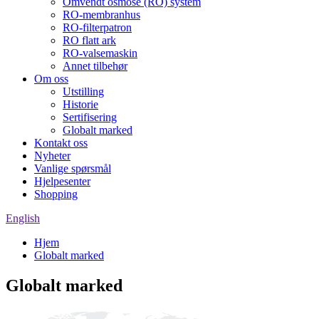
Omvendt osmose (RO) system
RO-membranhus
RO-filterpatron
RO flatt ark
RO-valsemaskin
Annet tilbehør
Om oss
Utstilling
Historie
Sertifisering
Globalt marked
Kontakt oss
Nyheter
Vanlige spørsmål
Hjelpesenter
Shopping
English
Hjem
Globalt marked
Globalt marked