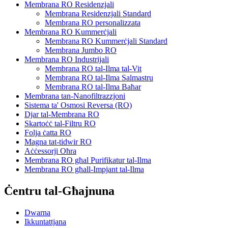
Membrana RO Residenzjali
Membrana Residenzjali Standard
Membrana RO personalizzata
Membrana RO Kummerċjali
Membrana RO Kummerċjali Standard
Membrana Jumbo RO
Membrana RO Industrijali
Membrana RO tal-Ilma tal-Vit
Membrana RO tal-Ilma Salmastru
Membrana RO tal-Ilma Baħar
Membrana tan-Nanofiltrazzjoni
Sistema ta' Osmosi Reversa (RO)
Djar tal-Membrana RO
Skartoċċ tal-Filtru RO
Folja ċatta RO
Magna tat-tidwir RO
Aċċessorji Oħra
Membrana RO għal Purifikatur tal-Ilma
Membrana RO għall-Impjant tal-Ilma
Ċentru tal-Għajnuna
Dwarna
Ikkuntattjana