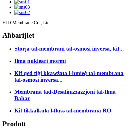
HID Membrane Co., Ltd.
Aħbarijiet
Storja tal-membrani tal-osmosi inversa, kif...
Ilma nukleari mormi
Kif qed tiġi kkawżata l-ħmieġ tal-membrana
tal-osmosi inversa...
Membrana tad-Desalinizzazzjoni tal-Ilma
Baħar
Kif tikkalkula l-fluss tal-membrana RO
Prodott