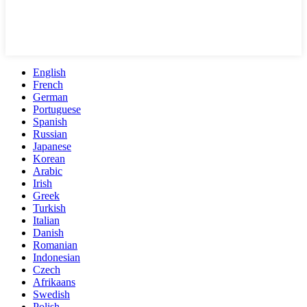
English
French
German
Portuguese
Spanish
Russian
Japanese
Korean
Arabic
Irish
Greek
Turkish
Italian
Danish
Romanian
Indonesian
Czech
Afrikaans
Swedish
Polish