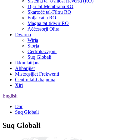
Sistema ta' Osmosi Reversa (RO)
Djar tal-Membrana RO
Skartoċċ tal-Filtru RO
Folja ċatta RO
Magna tat-tidwir RO
Aċċessorji Oħra
Dwarna
Wirja
Storja
Ċertifikazzjoni
Suq Globali
Ikkuntattjana
Aħbarijiet
Mistoqsijiet Frekwenti
Ċentru tal-Għajnuna
Xiri
English
Dar
Suq Globali
Suq Globali