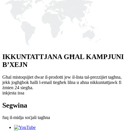
IKKUNTATTJANA GĦAL KAMPJUNI
B’XEJN
Għal mistoqsijiet dwar il-prodotti jew il-lista tal-prezzijiet tagħna,
jekk jogħġbok ħalli l-email tiegħek lilna u aħna nikkuntattjawk fi
żmien 24 siegħa.
inkjesta issa
Segwina
fuq il-midja soċjali tagħna