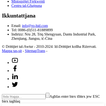
Mistoqsijiet Frekwenti
Ċentru tal-Għajnuna
Ikkuntattjana
Email:
info@ro-hid.com
Tel: 0086-(0)511-81889899
Indirizz: Nru 28, Triq Shengyuan, Dantu Industrial Park,
Zhenjiang, Jiangsu, iċ-Ċina
© Drittijiet tal-Awtur - 2010-2024: Id-Drittijiet kollha Riżervati.
Mappa tas-sit
-
SitemapTrans
-
Agħfas enter biex tfittex jew ESC
biex tagħlaq