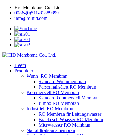
Hid Membrane Co., Ltd.
0086-(0)511-81889899
info@ro-hid.com
Heem
Produkter
Wunn- RO-Membran
Standard Wunnmembran
Personnaliséiert RO Membran
Kommerziell RO Membran
Standard kommerziell Membran
Jumbo RO Membran
Industriell RO Membran
RO Membran fir Leitungswasser
Brackesch Waasser RO Membran
Mierwaasser RO Membran
Nanofiltratiounsmembran