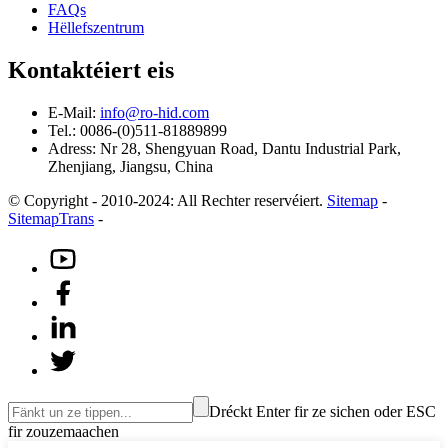
FAQs
Hëllefszentrum
Kontaktéiert eis
E-Mail:
info@ro-hid.com
Tel.: 0086-(0)511-81889899
Adress: Nr 28, Shengyuan Road, Dantu Industrial Park,
Zhenjiang, Jiangsu, China
© Copyright - 2010-2024: All Rechter reservéiert.
Sitemap
-
SitemapTrans
-
Dréckt Enter fir ze sichen oder ESC
fir zouzemaachen