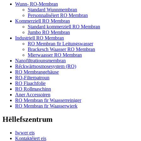
Wunn- RO-Membran
Standard Wunnmembran
Personnaliséiert RO Membran
Kommerziell RO Membran
Standard kommerziell RO Membran
Jumbo RO Membran
Industriell RO Membran
RO Membran fir Leitungswasser
Brackesch Waasser RO Membran
Mierwaasser RO Membran
Nanofiltratiounsmembran
Réckwärtsosmosesystem (RO)
RO Membrangehäuse
RO-Filterpatroun
RO Flaachfolie
RO Rollmaschinn
Aner Accessoiren
RO Membran fir Waasserreiniger
RO Membran fir Waasserwierk
Hëllefszentrum
Iwwer eis
Kontaktéiert eis