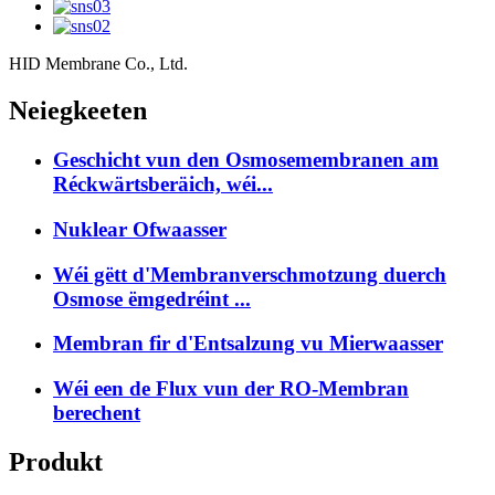
HID Membrane Co., Ltd.
Neiegkeeten
Geschicht vun den Osmosemembranen am
Réckwärtsberäich, wéi...
Nuklear Ofwaasser
Wéi gëtt d'Membranverschmotzung duerch
Osmose ëmgedréint ...
Membran fir d'Entsalzung vu Mierwaasser
Wéi een de Flux vun der RO-Membran
berechent
Produkt