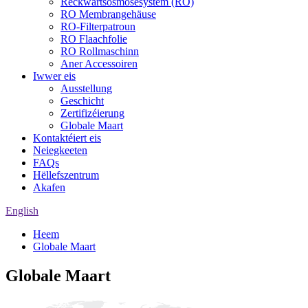
Réckwärtsosmosesystem (RO)
RO Membrangehäuse
RO-Filterpatroun
RO Flaachfolie
RO Rollmaschinn
Aner Accessoiren
Iwwer eis
Ausstellung
Geschicht
Zertifizéierung
Globale Maart
Kontaktéiert eis
Neiegkeeten
FAQs
Hëllefszentrum
Akafen
English
Heem
Globale Maart
Globale Maart