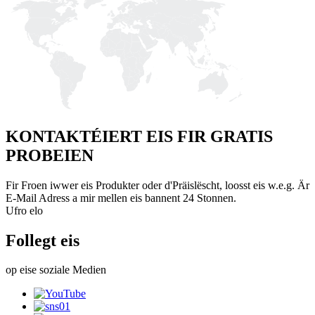
KONTAKTÉIERT EIS FIR GRATIS
PROBEIEN
Fir Froen iwwer eis Produkter oder d'Präislëscht, loosst eis w.e.g. Är
E-Mail Adress a mir mellen eis bannent 24 Stonnen.
Ufro elo
Follegt eis
op eise soziale Medien