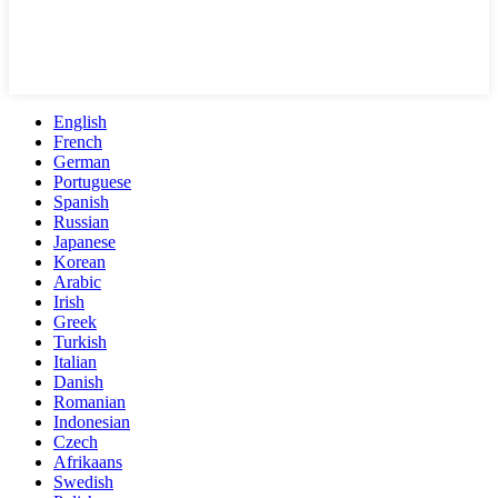
English
French
German
Portuguese
Spanish
Russian
Japanese
Korean
Arabic
Irish
Greek
Turkish
Italian
Danish
Romanian
Indonesian
Czech
Afrikaans
Swedish