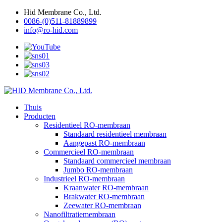
Hid Membrane Co., Ltd.
0086-(0)511-81889899
info@ro-hid.com
Thuis
Producten
Residentieel RO-membraan
Standaard residentieel membraan
Aangepast RO-membraan
Commercieel RO-membraan
Standaard commercieel membraan
Jumbo RO-membraan
Industrieel RO-membraan
Kraanwater RO-membraan
Brakwater RO-membraan
Zeewater RO-membraan
Nanofiltratiemembraan