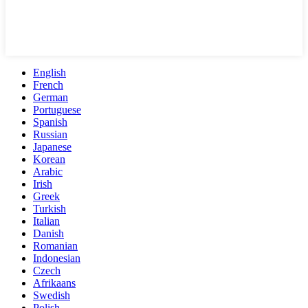
English
French
German
Portuguese
Spanish
Russian
Japanese
Korean
Arabic
Irish
Greek
Turkish
Italian
Danish
Romanian
Indonesian
Czech
Afrikaans
Swedish
Polish