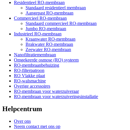
Residentieel RO-membraan
Standaard residentieel membraan
Aangepast RO-membraan
Commercieel RO-membraan
Standaard commercieel RO-membraan
Jumbo RO-membraan
Industrieel RO-membraan
Kraanwater RO-membraan
Brakwater RO-membraan
Zeewater RO-membraan
Nanofiltratiemembraan
Omgekeerde osmose (RO) systeem
RO-membraanbehuizing
RO-filterpatroon
RO Vlakke plaat
RO-walsmachine
Overige accessoires
RO-membraan voor waterzuiveraar
RO-membraan voor waterzuiveringsinstallatie
Helpcentrum
Over ons
Neem contact met ons op