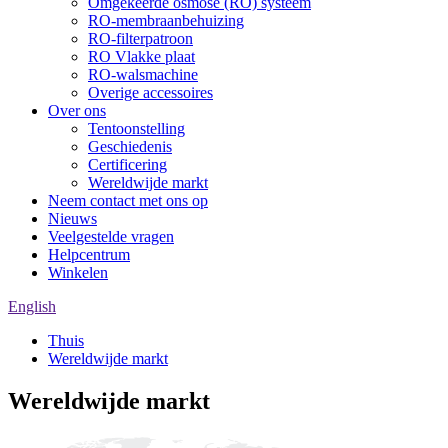
Omgekeerde osmose (RO) systeem
RO-membraanbehuizing
RO-filterpatroon
RO Vlakke plaat
RO-walsmachine
Overige accessoires
Over ons
Tentoonstelling
Geschiedenis
Certificering
Wereldwijde markt
Neem contact met ons op
Nieuws
Veelgestelde vragen
Helpcentrum
Winkelen
English
Thuis
Wereldwijde markt
Wereldwijde markt