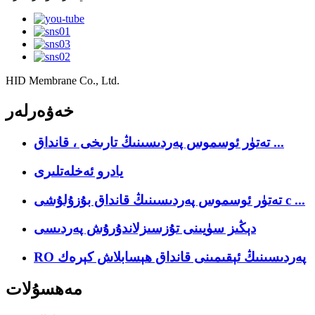
HID Membrane Co., Ltd.
خەۋەرلەر
تەتۈر ئوسموس پەردىسىنىڭ تارىخى ، قانداق ...
يادرو ئەخلەتلىرى
تەتۈر ئوسموس پەردىسىنىڭ قانداق بۇزۇلۇشى c ...
دېڭىز سۈيىنى تۇزسىزلاندۇرۇش پەردىسى
RO پەردىسىنىڭ ئېقىمىنى قانداق ھېسابلاش كېرەك
مەھسۇلات