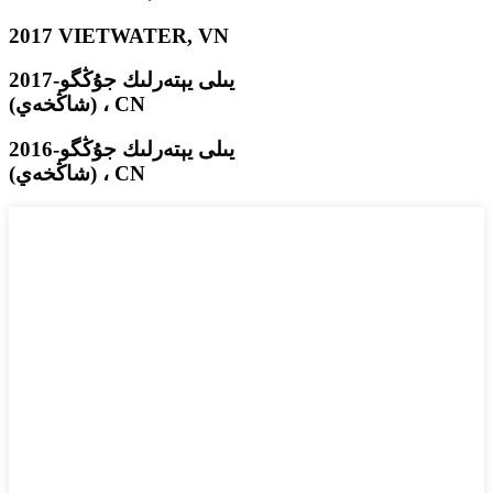
2017 VIETWATER, VN
2017-يىلى يېتەرلىك جۇڭگو
(شاڭخەي) ، CN
2016-يىلى يېتەرلىك جۇڭگو
(شاڭخەي) ، CN