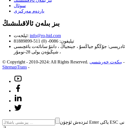
بىز بىلەن ئالاقىلىشىڭ
سوئال
ياردەم مەركىزى
بىز بىلەن ئالاقىلىشىڭ
info@ro-hid.com
ئېلخەت:
تېلېفون: 0086- (0) 511-81889899
ئادرېسى: جۇڭگو جياڭسۇ ، جېنجياڭ ، دانتۇ سانائەت باغچىسى
، شېڭيۈەن يولى 28-نومۇر
-
بېكەت خەرىتىسى
© Copyright - 2010-2024: All Rights Reserved.
SitemapTrans
-
ئىزدەش ئۈچۈن Enter ياكى ESC نى