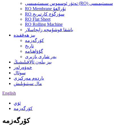
تەتۈر ئوسموس سىستېمىسى (RO) سىستېمىسى
RO Membrane تۇرالغۇ
RO سۈزگۈچ كارتىرىج
RO Flat Sheet
RO Rolling Machine
باشقا قوشۇمچە زاپچاسلار
بىز ھەققىدە
كۆرگەزمە
تارىخ
گۇۋاھنامە
يەر شارى بازىرى
بىز بىلەن ئالاقىلىشىڭ
خەۋەرلەر
سوئال
ياردەم مەركىزى
مال سېتىۋېلىش
English
ئۆي
كۆرگەزمە
كۆرگەزمە