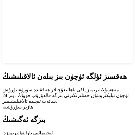
ھەقسىز ئۈلگە ئۈچۈن بىز بىلەن ئالاقىلىشىڭ
مەھسۇلاتلىرىمىز ياكى باھالىغۇچىلار ھەققىدە سۈرۈشتۈرۈش
ئۈچۈن ئېلېكترونلۇق خەتلىرىڭىزنى بىزگە قالدۇرۇپ قويۇڭ ، بىز 24
سائەت ئىچىدە ئالاقىلىشىمىز.
ھازىر سۈرۈشتە
بىزگە ئەگىشىڭ
ئىجتىمائىي تاراتقۇلىرىمىزدا