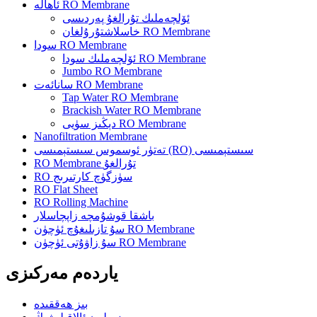
ئاھالە RO Membrane
ئۆلچەملىك تۇرالغۇ پەردىسى
خاسلاشتۇرۇلغان RO Membrane
سودا RO Membrane
ئۆلچەملىك سودا RO Membrane
Jumbo RO Membrane
سانائەت RO Membrane
Tap Water RO Membrane
Brackish Water RO Membrane
دېڭىز سۈيى RO Membrane
Nanofiltration Membrane
تەتۈر ئوسموس سىستېمىسى (RO) سىستېمىسى
RO Membrane تۇرالغۇ
RO سۈزگۈچ كارتىرىج
RO Flat Sheet
RO Rolling Machine
باشقا قوشۇمچە زاپچاسلار
سۇ تازىلىغۇچ ئۈچۈن RO Membrane
سۇ زاۋۇتى ئۈچۈن RO Membrane
ياردەم مەركىزى
بىز ھەققىدە