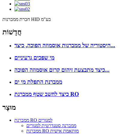
חברת ממברנות HID בע"מ
חֲדָשׁוֹת
היסטוריה של ממברנות אוסמוזה הפוכה, כיצד...
מי שפכים גרעיניים
כיצד מתבצעת זיהום קרום אוסמוזה הפוכה...
ממברנת התפלת מי ים
כיצד לחשב שטף ממברנת RO
מוּצָר
ממברנת RO למגורים
ממברנה סטנדרטית למגורים
ממברנת RO מותאמת אישית