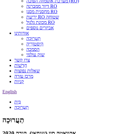
מערכת אוסמוזה הפוכה (RO)
דיור ממברנה RO
מחסנית מסנן RO
יריעת RO שטוחה
מכונת גלגול RO
אביזרים נוספים
אודותינו
תַעֲרוּכָה
הִיסטוֹרִיָה
הסמכה
שוק עולמי
צרו קשר
חֲדָשׁוֹת
שאלות נפוצות
מרכז עזרה
קניות
English
בַּיִת
תַעֲרוּכָה
תַעֲרוּכָה
2020 אקוואטק סין (שנחאי), קנדה