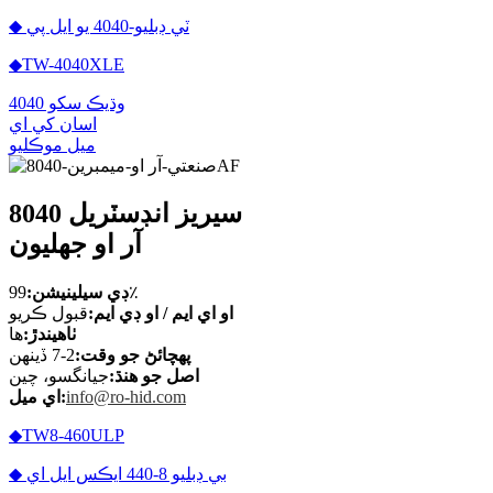
◆ ٽي ڊبليو-4040 يو ايل پي
◆TW-4040XLE
وڌيڪ سکو 4040
اسان کي اي
ميل موڪليو
8040 سيريز انڊسٽريل
آر او جھليون
99٪
ڊي سيلينيشن:
او اي ايم / او ڊي ايم:
قبول ڪريو
ٺاهيندڙ:
ها
پهچائڻ جو وقت:
2-7 ڏينهن
اصل جو هنڌ:
جيانگسو، چين
info@ro-hid.com
اي ميل:
◆TW8-460ULP
◆ بي ڊبليو 8-440 ايڪس ايل اي