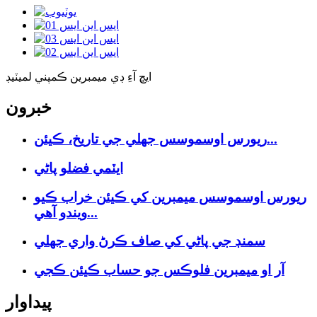
ايڇ آءِ ڊي ميمبرين ڪمپني لميٽيڊ
خبرون
ريورس اوسموسس جھلي جي تاريخ، ڪيئن...
ايٽمي فضلو پاڻي
ريورس اوسموسس ميمبرين کي ڪيئن خراب ڪيو
ويندو آهي...
سمنڊ جي پاڻي کي صاف ڪرڻ واري جھلي
آر او ميمبرين فلوڪس جو حساب ڪيئن ڪجي
پيداوار