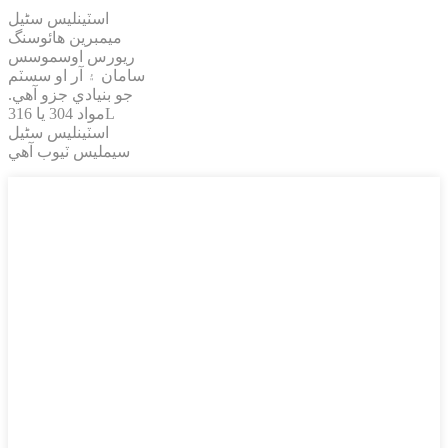
اسٽينلیس سٹیل
ميمبرين هائوسنگ
ريورس اوسموسس
سامان ۽ آر او سسٽم
جو بنيادي جزو آهي.
مواد 304 يا 316L
اسٽينلیس سٹیل
سيمليس ٽيوب آهي