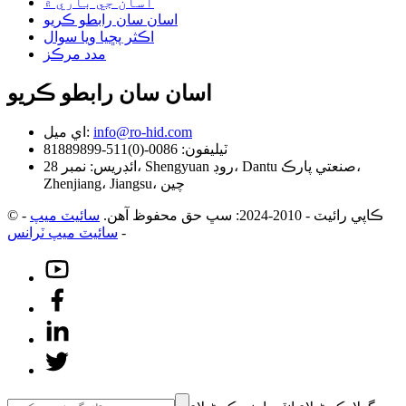
اسان جي باري ۾
اسان سان رابطو ڪريو
اڪثر پڇيا ويا سوال
مدد مرڪز
اسان سان رابطو ڪريو
info@ro-hid.com
اي ميل:
ٽيليفون: 0086-(0)511-81889899
ائڊريس: نمبر 28، Shengyuan روڊ، Dantu صنعتي پارڪ،
Zhenjiang، Jiangsu، چين
© ڪاپي رائيٽ - 2010-2024: سڀ حق محفوظ آهن.
سائيٽ ميپ
-
-
سائيٽ ميپ ٽرانس