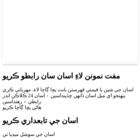
مفت نمونن لاءِ اسان سان رابطو ڪريو
اسان جي شين يا قيمتي فهرستن بابت پڇا ڳاڇا لاءِ، مهرباني ڪري
پنهنجو اي ميل اسان ڏانهن ڇڏينداسين ۽ اسان 24 ڪلاڪن اندر
رابطي ۾ رهنداسين.
هاڻي پڇا ڳاڇا ڪريو
اسان جي تابعداري ڪريو
اسان جي سوشل ميڊيا تي