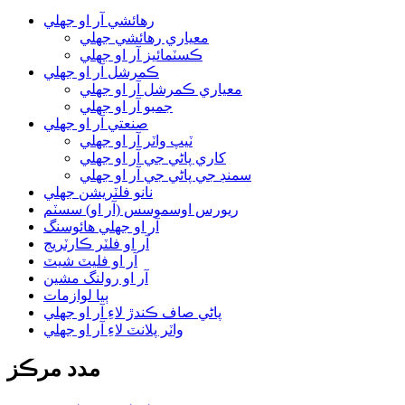
رهائشي آر او جھلي
معياري رهائشي جھلي
ڪسٽمائيز آر او جھلي
ڪمرشل آر او جھلي
معياري ڪمرشل آر او جھلي
جمبو آر او جھلي
صنعتي آر او جھلي
ٽيپ واٽر آر او جھلي
کاري پاڻي جي آر او جھلي
سمنڊ جي پاڻي جي آر او جھلي
نانو فلٽريشن جھلي
ريورس اوسموسس (آر او) سسٽم
آر او جھلي هائوسنگ
آر او فلٽر ڪارٽريج
آر او فليٽ شيٽ
آر او رولنگ مشين
ٻيا لوازمات
پاڻي صاف ڪندڙ لاءِ آر او جھلي
واٽر پلانٽ لاءِ آر او جھلي
مدد مرڪز