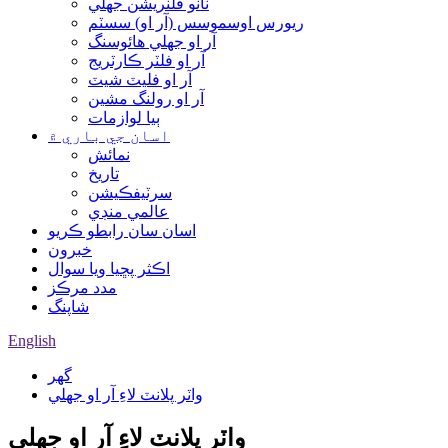
نانو فلٽريشن جھلي
ريورس اوسموسس (آر او) سسٽم
آر او جھلي هائوسنگ
آر او فلٽر ڪارٽريج
آر او فليٽ شيٽ
آر او رولنگ مشين
ٻيا لوازمات
اسان جي باري ۾
نمائش
تاريخ
سرٽيفڪيشن
عالمي منڊي
اسان سان رابطو ڪريو
خبرون
اڪثر پڇيا ويا سوال
مدد مرڪز
شاپنگ
English
گھر
واٽر پلانٽ لاءِ آر او جھلي
واٽر پلانٽ لاءِ آر او جھلي