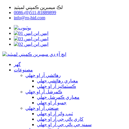
لڪ ميمبرين ڪمپني لميٽيڊ
0086-(0)511-81889899
info@ro-hid.com
گھر
مصنوعات
رهائشي آر او جھلي
معياري رهائشي جھلي
ڪسٽمائيز آر او جھلي
ڪمرشل آر او جھلي
معياري ڪمرشل جھلي
جمبو آر او جھلي
صنعتي آر او جھلي
ٽيپ واٽر آر او جھلي
کاري پاڻي جي آر او جھلي
سمنڊ جي پاڻي جي آر او جھلي