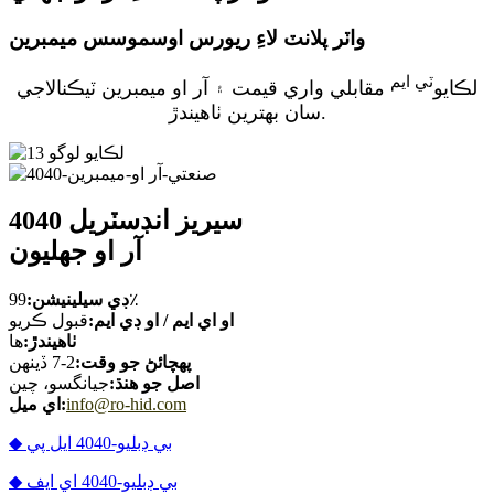
واٽر پلانٽ لاءِ ريورس اوسموسس ميمبرين
ٽي ايم
لڪايو
مقابلي واري قيمت ۽ آر او ميمبرين ٽيڪنالاجي
سان بهترين ٺاهيندڙ.
4040 سيريز انڊسٽريل
آر او جھليون
99٪
ڊي سيلينيشن:
او اي ايم / او ڊي ايم:
قبول ڪريو
ٺاهيندڙ:
ها
پهچائڻ جو وقت:
2-7 ڏينهن
اصل جو هنڌ:
جيانگسو، چين
info@ro-hid.com
اي ميل:
◆ بي ڊبليو-4040 ايل پي
◆ بي ڊبليو-4040 اي ايف