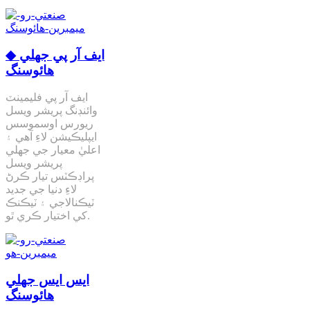
◆ ايف آر پي جھلي
هائوسنگ
ايف آر پي فليمينٽ
وائنڊنگ پريشر ويسل
ريورس اوسموسس
ايپليڪيشن لاءِ آهي ۽
اعليٰ معيار جي جھلي
پريشر ويسل
پراڊڪٽس تيار ڪرڻ
لاءِ دنيا جي جديد
ٽيڪنالاجي ۽ ٽيڪنڪ
کي اختيار ڪري ٿو.
ايس ايس جھلي
هائوسنگ