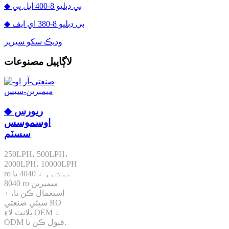
◆ بي ڊبليو 8-400 ايل پي
◆ بي ڊبليو 8-380 اي ايف
وڌيڪ سکو سيريز
لاڳاپيل مصنوعات
◆ ريورس
اوسموسس
سسٽم
250LPH، 500LPH،
2000LPH، 10000LPH
ro سسٽم، ۽ 4040 يا
8040 ro ميمبرين
استعمال ڪن ٿا، ۽
سڀئي صنعتي RO
پلانٽ لاءِ OEM ۽
ODM قبول ڪن ٿا.