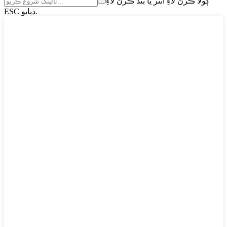
ڳولا ڪرڻ لاءِ انٽر يا بند ڪرڻ لاءِ
ESC دٻايو.