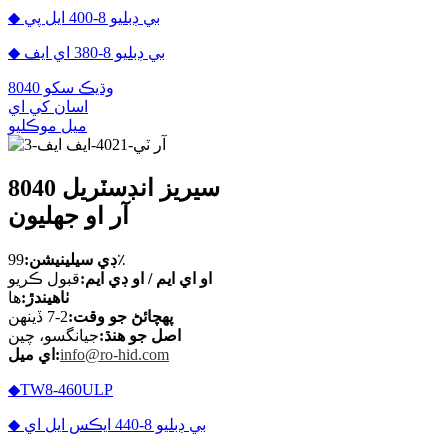
◆ بي ڊبليو 8-400 ايل پي
◆ بي ڊبليو 8-380 اي ايف
وڌيڪ سکو 8040
اسان کي اي
ميل موڪليو
8040 سيريز انڊسٽريل
آر او جھليون
99٪
ڊي سيلينيشن:
او اي ايم / او ڊي ايم:
قبول ڪريو
ٺاهيندڙ:
ها
پهچائڻ جو وقت:
2-7 ڏينهن
اصل جو هنڌ:
جيانگسو، چين
info@ro-hid.com
اي ميل:
◆TW8-460ULP
◆ بي ڊبليو 8-440 ايڪس ايل اي