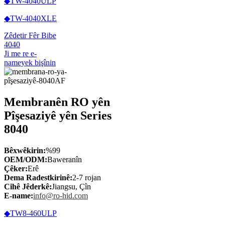
◆TW-4040ULP
◆TW-4040XLE
Zêdetir Fêr Bibe
4040
Ji me re e-
nameyek bişînin
Membranên RO yên
Pîşesaziyê yên Series
8040
Bêxwêkirin:
%99
OEM/ODM:
Baweranîn
Çêker:
Erê
Dema Radestkirinê:
2-7 rojan
Cihê Jêderkê:
Jiangsu, Çîn
E-name:
info@ro-hid.com
◆TW8-460ULP