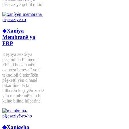
pîşesaziyê qebûl dikin.
◆Xanîya
Membranê ya
FRP
Keştiya zextê ya
pêçandina fîlamenta
FRP ji bo sepanên
osmoza berevajî ye û
teknolojî û teknîkên
pêşkeftî yên cîhanê
bikar tîne da ku
hilberên keştiyên zextê
yên membranê yên bi
kalîte bilind hilberîne.
◆Xanîgeha