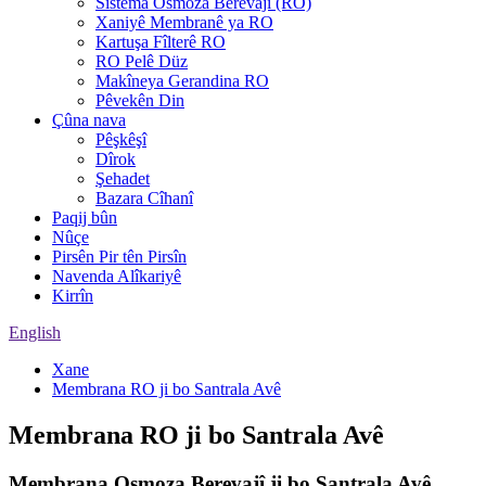
Sîstema Osmoza Berevajî (RO)
Xaniyê Membranê ya RO
Kartuşa Fîlterê RO
RO Pelê Düz
Makîneya Gerandina RO
Pêvekên Din
Çûna nava
Pêşkêşî
Dîrok
Şehadet
Bazara Cîhanî
Paqij bûn
Nûçe
Pirsên Pir tên Pirsîn
Navenda Alîkariyê
Kirrîn
English
Xane
Membrana RO ji bo Santrala Avê
Membrana RO ji bo Santrala Avê
Membrana Osmoza Berevajî ji bo Santrala Avê