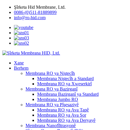
Şîrketa Hid Membrane, Ltd.
0086-(0)511-81889899
info@ro-hid.com
Xane
Berhem
Membrana RO ya Niştecîh
Membrana Niştecîh a Standard
Membrana RO ya Xweserkirî
Membrana RO ya Bazirganî
Membrana Bazirganî ya Standard
Membrana Jumbo RO
Membrana RO ya Pîşesaziyê
Membrana RO ya Ava Tapê
Membrana RO ya Ava Şor
Membrana RO ya Ava Deryayê
Membrana Nanofîltrasyonê