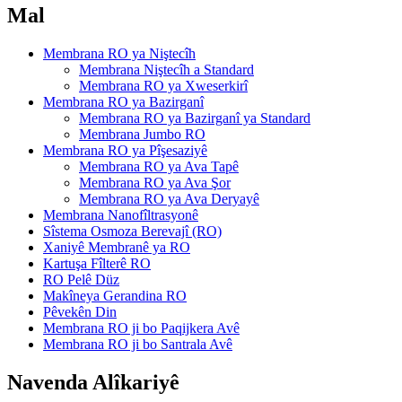
Mal
Membrana RO ya Niştecîh
Membrana Niştecîh a Standard
Membrana RO ya Xweserkirî
Membrana RO ya Bazirganî
Membrana RO ya Bazirganî ya Standard
Membrana Jumbo RO
Membrana RO ya Pîşesaziyê
Membrana RO ya Ava Tapê
Membrana RO ya Ava Şor
Membrana RO ya Ava Deryayê
Membrana Nanofîltrasyonê
Sîstema Osmoza Berevajî (RO)
Xaniyê Membranê ya RO
Kartuşa Fîlterê RO
RO Pelê Düz
Makîneya Gerandina RO
Pêvekên Din
Membrana RO ji bo Paqijkera Avê
Membrana RO ji bo Santrala Avê
Navenda Alîkariyê