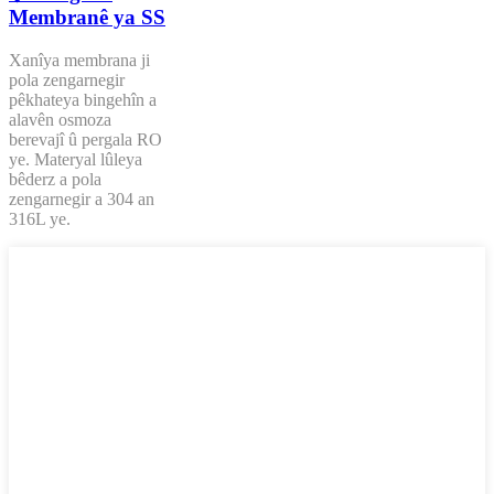
Membranê ya SS
Xanîya membrana ji
pola zengarnegir
pêkhateya bingehîn a
alavên osmoza
berevajî û pergala RO
ye. Materyal lûleya
bêderz a pola
zengarnegir a 304 an
316L ye.