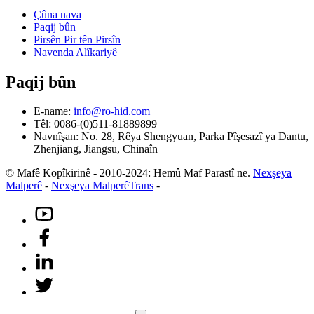
Çûna nava
Paqij bûn
Pirsên Pir tên Pirsîn
Navenda Alîkariyê
Paqij bûn
E-name:
info@ro-hid.com
Têl: 0086-(0)511-81889899
Navnîşan: No. 28, Rêya Shengyuan, Parka Pîşesazî ya Dantu,
Zhenjiang, Jiangsu, Chinaîn
© Mafê Kopîkirinê - 2010-2024: Hemû Maf Parastî ne.
Nexşeya
Malperê
-
Nexşeya MalperêTrans
-