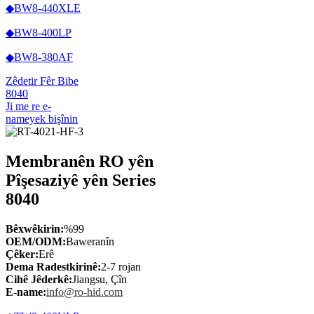
◆BW8-440XLE
◆BW8-400LP
◆BW8-380AF
Zêdetir Fêr Bibe
8040
Ji me re e-
nameyek bişînin
Membranên RO yên
Pîşesaziyê yên Series
8040
Bêxwêkirin:
%99
OEM/ODM:
Baweranîn
Çêker:
Erê
Dema Radestkirinê:
2-7 rojan
Cihê Jêderkê:
Jiangsu, Çîn
E-name:
info@ro-hid.com