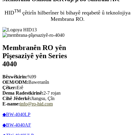
TM
HID
çêtirîn hilberîner bi bihayê reqabetê û teknolojiya
Membrana RO.
Membranên RO yên
Pîşesaziyê yên Series
4040
Bêxwêkirin:
%99
OEM/ODM:
Baweranîn
Çêker:
Erê
Dema Radestkirinê:
2-7 rojan
Cihê Jêderkê:
Jiangsu, Çîn
E-name:
info@ro-hid.com
◆BW-4040LP
◆BW-4040AF