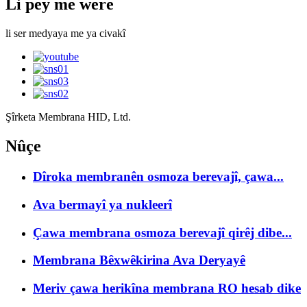
Li pey me were
li ser medyaya me ya civakî
Şîrketa Membrana HID, Ltd.
Nûçe
Dîroka membranên osmoza berevajî, çawa...
Ava bermayî ya nukleerî
Çawa membrana osmoza berevajî qirêj dibe...
Membrana Bêxwêkirina Ava Deryayê
Meriv çawa herikîna membrana RO hesab dike