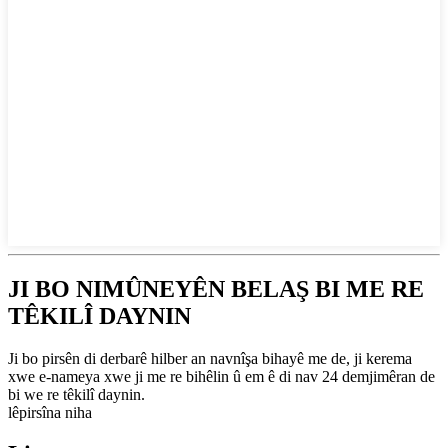
JI BO NIMÛNEYÊN BELAŞ BI ME RE
TÊKILÎ DAYNIN
Ji bo pirsên di derbarê hilber an navnîşa bihayê me de, ji kerema
xwe e-nameya xwe ji me re bihêlin û em ê di nav 24 demjimêran de
bi we re têkilî daynin.
lêpirsîna niha