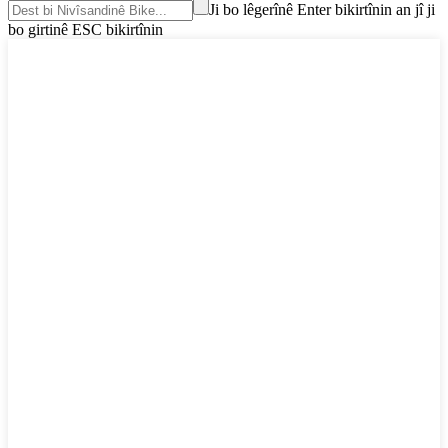
Ji bo lêgerînê Enter bikirtînin an jî ji
bo girtinê ESC bikirtînin