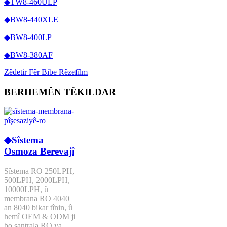
◆TW8-460ULP
◆BW8-440XLE
◆BW8-400LP
◆BW8-380AF
Zêdetir Fêr Bibe Rêzefîlm
BERHEMÊN TÊKILDAR
◆Sîstema
Osmoza Berevajî
Sîstema RO 250LPH,
500LPH, 2000LPH,
10000LPH, û
membrana RO 4040
an 8040 bikar tînin, û
hemî OEM & ODM ji
bo santrala RO ya