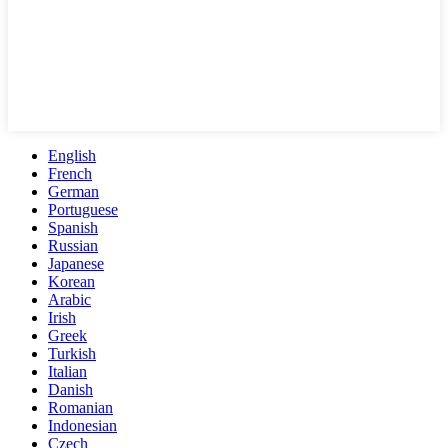
English
French
German
Portuguese
Spanish
Russian
Japanese
Korean
Arabic
Irish
Greek
Turkish
Italian
Danish
Romanian
Indonesian
Czech