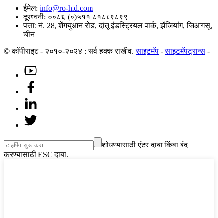
ईमेल:
info@ro-hid.com
दूरध्वनी: ००८६-(०)५११-८१८८९८९९
पत्ता: नं. 28, शेंगयुआन रोड, दांतू इंडस्ट्रियल पार्क, झेंजियांग, जिआंगसू,
चीन
© कॉपीराइट - २०१०-२०२४ : सर्व हक्क राखीव.
साइटमॅप
-
साइटमॅपट्रान्स
-
शोधण्यासाठी एंटर दाबा किंवा बंद
करण्यासाठी ESC दाबा.