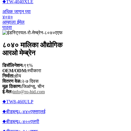
◆TW-4040XLE
अधिक जाणून घ्या
४०४०
आम्हाला ईमेल
पाठवा
८०४० मालिका औद्योगिक
आरओ मेम्ब्रेन
डिसॅलिनेशन:
९९%
OEM/ODM:
स्वीकारा
निर्माता:
होय
वितरण वेळ:
२-७ दिवस
मूळ ठिकाण:
जिआंग्सू, चीन
ई-मेल:
info@ro-hid.com
◆TW8-460ULP
◆बीडब्ल्यू८-४४०एक्सएलई
◆बीडब्ल्यू८-४००एलपी