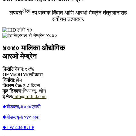
टीएम
लपवले
स्पर्धात्मक किंमत आणि आरओ मेम्ब्रेन तंत्रज्ञानासह
सर्वोत्तम उत्पादक.
४०४० मालिका औद्योगिक
आरओ मेम्ब्रेन
डिसॅलिनेशन:
९९%
OEM/ODM:
स्वीकारा
निर्माता:
होय
वितरण वेळ:
२-७ दिवस
मूळ ठिकाण:
जिआंग्सू, चीन
ई-मेल:
info@ro-hid.com
◆बीडब्ल्यू-४०४०एलपी
◆बीडब्ल्यू-४०४०एएफ
◆TW-4040ULP