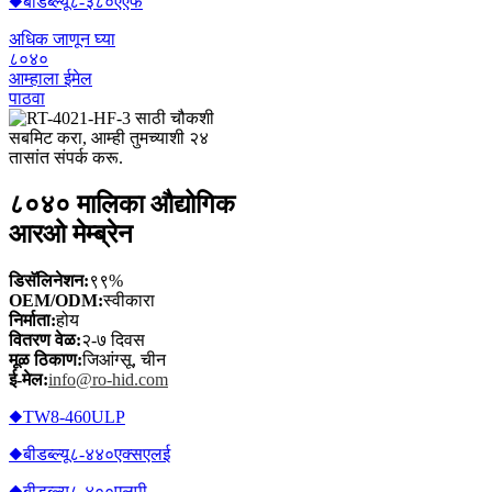
◆बीडब्ल्यू८-३८०एएफ
अधिक जाणून घ्या
८०४०
आम्हाला ईमेल
पाठवा
८०४० मालिका औद्योगिक
आरओ मेम्ब्रेन
डिसॅलिनेशन:
९९%
OEM/ODM:
स्वीकारा
निर्माता:
होय
वितरण वेळ:
२-७ दिवस
मूळ ठिकाण:
जिआंग्सू, चीन
ई-मेल:
info@ro-hid.com
◆TW8-460ULP
◆बीडब्ल्यू८-४४०एक्सएलई
◆बीडब्ल्यू८-४००एलपी