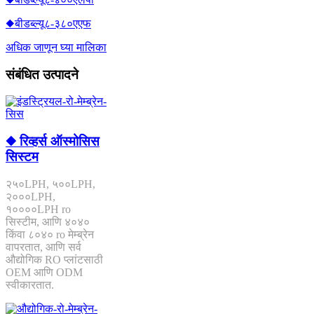
◆बीडब्ल्यू८-३८०एएफ
अधिक जाणून घ्या मालिका
संबंधित उत्पादने
◆ रिव्हर्स ऑस्मोसिस
सिस्टम
२५०LPH, ५००LPH,
२०००LPH,
१००००LPH ro
सिस्टीम, आणि ४०४०
किंवा ८०४० ro मेम्ब्रेन
वापरतात, आणि सर्व
औद्योगिक RO प्लांटसाठी
OEM आणि ODM
स्वीकारतात.