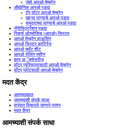
जंबो आरओ मेम्ब्रेन
औद्योगिक आरओ पडदा
टॅप वॉटर आरओ मेम्ब्रेन
खाऱ्या पाण्याचे आरओ पडदा
समुद्राच्या पाण्याचे आरओ पडदा
नॅनोफिल्ट्रेशन पडदा
रिव्हर्स ऑस्मोसिस (आरओ) सिस्टम
आरओ मेम्ब्रेन हाऊसिंग
आरओ फिल्टर कार्ट्रिज
आरओ फ्लॅट शीट
आरओ रोलिंग मशीन
इतर अॅक्सेसरीज
वॉटर प्युरिफायरसाठी आरओ मेम्ब्रेन
वॉटर प्लांटसाठी आरओ मेम्ब्रेन
मदत केंद्र
आमच्याबद्दल
आमच्याशी संपर्क साधा
वारंवार विचारले जाणारे प्रश्न
मदत केंद्र
आमच्याशी संपर्क साधा