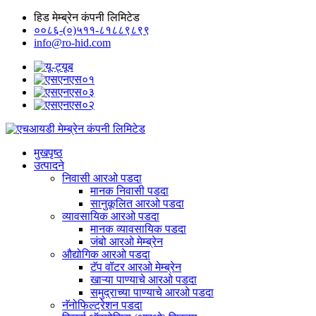
हिड मेम्ब्रेन कंपनी लिमिटेड
००८६-(०)५११-८१८८९८९९
info@ro-hid.com
मुखपृष्ठ
उत्पादने
निवासी आरओ पडदा
मानक निवासी पडदा
सानुकूलित आरओ पडदा
व्यावसायिक आरओ पडदा
मानक व्यावसायिक पडदा
जंबो आरओ मेम्ब्रेन
औद्योगिक आरओ पडदा
टॅप वॉटर आरओ मेम्ब्रेन
खाऱ्या पाण्याचे आरओ पडदा
समुद्राच्या पाण्याचे आरओ पडदा
नॅनोफिल्ट्रेशन पडदा