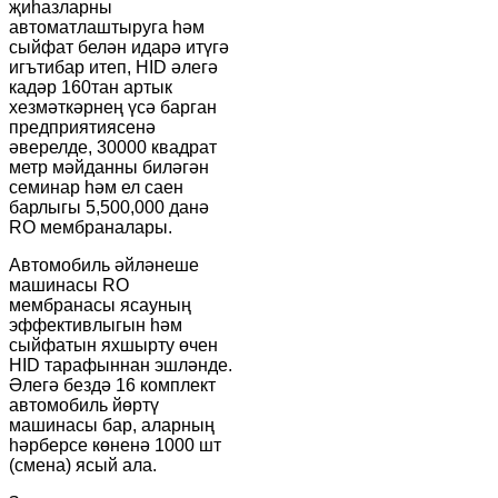
җиһазларны
автоматлаштыруга һәм
сыйфат белән идарә итүгә
игътибар итеп, HID әлегә
кадәр 160тан артык
хезмәткәрнең үсә барган
предприятиясенә
әверелде, 30000 квадрат
метр мәйданны биләгән
семинар һәм ел саен
барлыгы 5,500,000 данә
RO мембраналары.
Автомобиль әйләнеше
машинасы RO
мембранасы ясауның
эффективлыгын һәм
сыйфатын яхшырту өчен
HID тарафыннан эшләнде.
Әлегә бездә 16 комплект
автомобиль йөртү
машинасы бар, аларның
һәрберсе көненә 1000 шт
(смена) ясый ала.