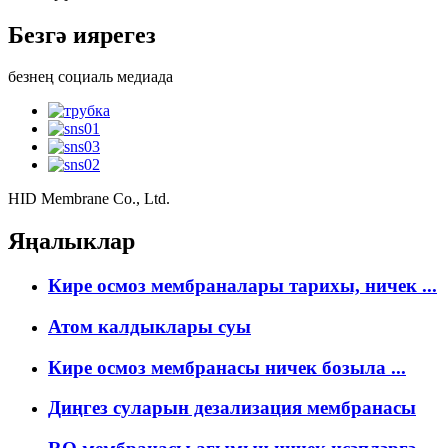
Безгә иярегез
безнең социаль медиада
HID Membrane Co., Ltd.
Яңалыклар
Кире осмоз мембраналары тарихы, ничек ...
Атом калдыклары суы
Кире осмоз мембранасы ничек бозыла ...
Диңгез суларын дезализация мембранасы