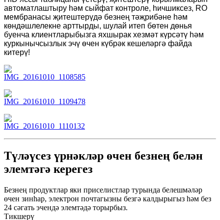
автоматлаштыру һәм сыйфат контроле, һичшиксез, RO
мембранасы җитештерүдә безнең тәҗрибәне һәм
көндәшлелекне арттырды, шулай итеп бөтен дөнья
буенча клиентларыбызга яхшырак хезмәт күрсәтү һәм
куркынычсызлык эчү өчен күбрәк кешеләргә файда
китерү!
Түләүсез үрнәкләр өчен безнең белән
элемтәгә керегез
Безнең продуктлар яки приселистлар турында белешмәләр
өчен зинһар, электрон почтагызны безгә калдырыгыз һәм без
24 сәгать эчендә элемтәдә торырбыз.
Тикшерү