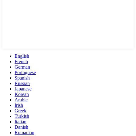
English
French
German
Portuguese
Spanish
Russian
Japanese
Korean
Arabic
Irish
Greek
Turkish
Italian
Danish
Romanian