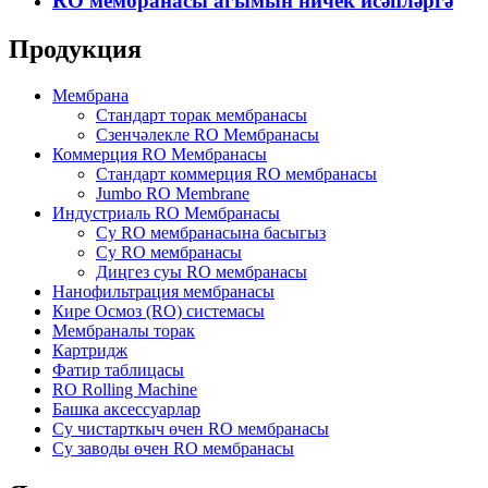
RO мембранасы агымын ничек исәпләргә
Продукция
Мембрана
Стандарт торак мембранасы
Cзенчәлекле RO Мембранасы
Коммерция RO Мембранасы
Стандарт коммерция RO мембранасы
Jumbo RO Membrane
Индустриаль RO Мембранасы
Су RO мембранасына басыгыз
Су RO мембранасы
Диңгез суы RO мембранасы
Нанофильтрация мембранасы
Кире Осмоз (RO) системасы
Мембраналы торак
Картридж
Фатир таблицасы
RO Rolling Machine
Башка аксессуарлар
Су чистарткыч өчен RO мембранасы
Су заводы өчен RO мембранасы