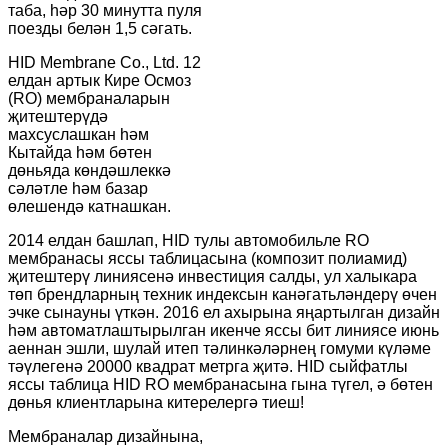
таба, һәр 30 минутта пуля
поезды белән 1,5 сәгать.
HID Membrane Co., Ltd. 12
елдан артык Кире Осмоз
(RO) мембраналарын
җитештерүдә
махсуслашкан һәм
Кытайда һәм бөтен
дөньяда көндәшлеккә
сәләтле һәм базар
өлешендә катнашкан.
2014 елдан башлап, HID тулы автомобильле RO
мембранасы яссы таблицасына (композит полиамид)
җитештерү линиясенә инвестиция салды, ул халыкара
төп брендларның техник индексын канәгатьләндерү өчен
эчке сынауны үткән. 2016 ел ахырына яңартылган дизайн
һәм автоматлаштырылган икенче яссы бит линиясе июнь
аеннан эшли, шулай итеп тәлинкәләрнең гомуми күләме
тәүлегенә 20000 квадрат метрга җитә. HID сыйфатлы
яссы таблица HID RO мембранасына гына түгел, ә бөтен
дөнья клиентларына китерелергә тиеш!
Мембраналар дизайнына,