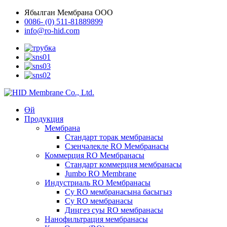
Ябылган Мембрана ООО
0086- (0) 511-81889899
info@ro-hid.com
Өй
Продукция
Мембрана
Стандарт торак мембранасы
Cзенчәлекле RO Мембранасы
Коммерция RO Мембранасы
Стандарт коммерция мембранасы
Jumbo RO Membrane
Индустриаль RO Мембранасы
Су RO мембранасына басыгыз
Су RO мембранасы
Диңгез суы RO мембранасы
Нанофильтрация мембранасы