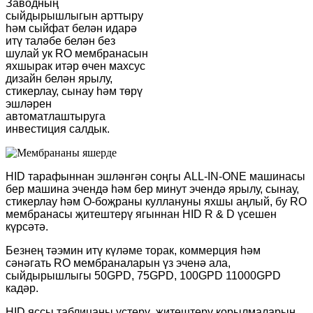
Заводның
сыйдырышлыгын арттыру
һәм сыйфат белән идарә
итү таләбе белән без
шулай ук ​​RO мембранасын
яхшырак итәр өчен махсус
дизайн белән ярылу,
стикерлау, сынау һәм төрү
эшләрен
автоматлаштыруга
инвестиция салдык.
HID тарафыннан эшләнгән соңгы ALL-IN-ONE машинасы
бер машина эчендә һәм бер минут эчендә ярылу, сынау,
стикерлау һәм O-боҗраны куллануны яхшы аңлый, бу RO
мембранасы җитештерү ягыннан HID R & D үсешен
күрсәтә.
Безнең тәэмин итү күләме торак, коммерция һәм
сәнәгать RO мембраналарын үз эченә ала,
сыйдырышлыгы 50GPD, 75GPD, 100GPD 11000GPD
кадәр.
HID яссы таблицаны үстерү, җитештерү корылмаларын