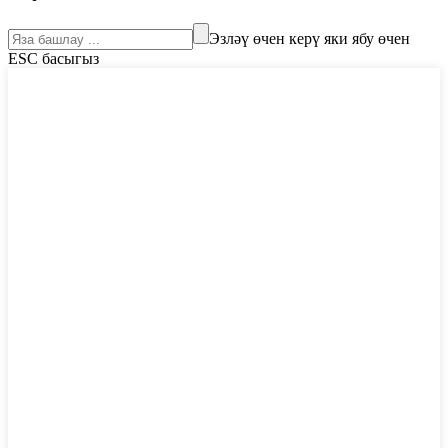
Эзләү өчен керү яки ябу өчен
ESC басыгыз