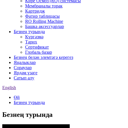
Кире Осмоз (RO) системасы
Мембраналы торак
Картридж
Фатир таблицасы
RO Rolling Machine
Башка аксессуарлар
Безнең турында
Күргәзмә
Тарих
Сертификат
Глобаль базар
Безнең белән элемтәгә керегез
Яңалыклар
Сораулар
Ярдәм үзәге
Сатып алу
English
Өй
Безнең турында
Безнең турында