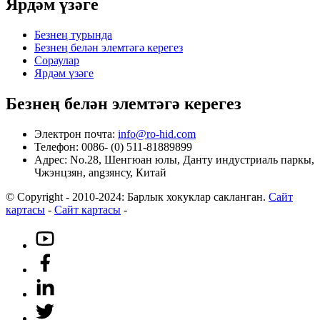
Ярдәм үзәге
Безнең турында
Безнең белән элемтәгә керегез
Сораулар
Ярдәм үзәге
Безнең белән элемтәгә керегез
Электрон почта:
info@ro-hid.com
Телефон: 0086- (0) 511-81889899
Адрес: No.28, Шенгюан юлы, Данту индустриаль паркы,
Чжэнцзян, angзянсу, Китай
© Copyright - 2010-2024: Барлык хокуклар сакланган.
Сайт
картасы
-
Сайт картасы
-