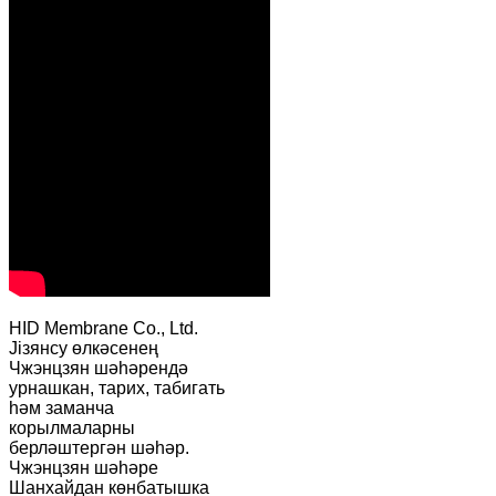
HID Membrane Co., Ltd.
Jiзянсу өлкәсенең
Чжэнцзян шәһәрендә
урнашкан, тарих, табигать
һәм заманча
корылмаларны
берләштергән шәһәр.
Чжэнцзян шәһәре
Шанхайдан көнбатышка