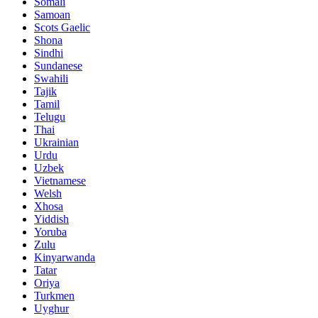
Somali
Samoan
Scots Gaelic
Shona
Sindhi
Sundanese
Swahili
Tajik
Tamil
Telugu
Thai
Ukrainian
Urdu
Uzbek
Vietnamese
Welsh
Xhosa
Yiddish
Yoruba
Zulu
Kinyarwanda
Tatar
Oriya
Turkmen
Uyghur