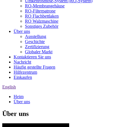
Umkehrosmose-System (RO-System)
RO-Membrangehäuse
RO-Filterpatrone
RO Flachbettlaken
RO Walzmaschine
Sonstiges Zubehör
Über uns
Ausstellung
Geschichte
Zertifizierung
Globaler Markt
Kontaktieren Sie uns
Nachricht
Häufig gestellte Fragen
Hilfezentrum
Einkaufen
English
Heim
Über uns
Über uns