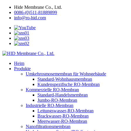
Hide Membrane Co., Ltd.
0086-(0)511-81889899
info@ro-hid.com
Heim
Produkte
Umkehrosmosemembran für Wohngebäude
Standard-Wohnhausmembran
Kundenspezifische RO-Membran
Kommerzielle RO-Membran
Standard-Handelsmembran
Jumbo-RO-Membran
Industrielle RO-Membran
Leitungswasser-RO-Membran
Brackwasser-RO-Membran
Meerwasser-RO-Membran
Nanofiltrationsmembran