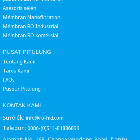
Asesoris séjén
Mémbran Nanofiltration
Mémbran RO Industrial
Mémbran RO komérsial
PUSAT PITULUNG
Tentang Kami
Taros Kami
FAQs
Puseur Pitulung
KONTAK KAMI
Surélék:
info@ro-hid.com
Telepon:
0086-(0)511-81886899