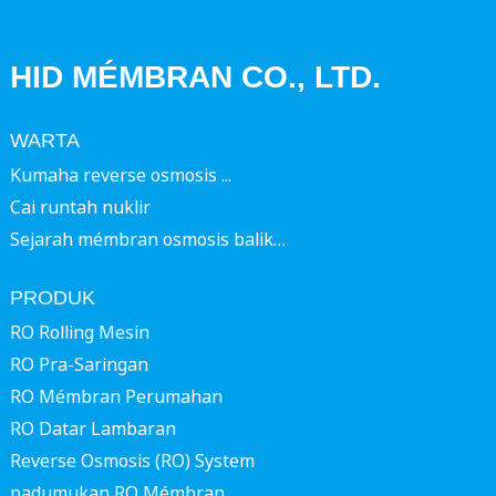
HID MÉMBRAN CO., LTD.
WARTA
Kumaha reverse osmosis ...
Cai runtah nuklir
Sejarah mémbran osmosis balik…
PRODUK
RO Rolling Mesin
RO Pra-Saringan
RO Mémbran Perumahan
RO Datar Lambaran
Reverse Osmosis (RO) System
padumukan RO Mémbran