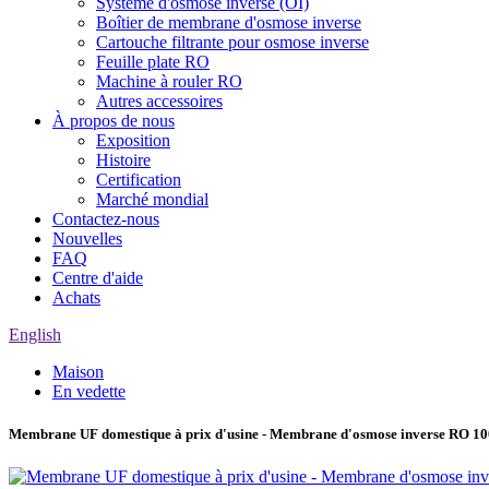
Système d'osmose inverse (OI)
Boîtier de membrane d'osmose inverse
Cartouche filtrante pour osmose inverse
Feuille plate RO
Machine à rouler RO
Autres accessoires
À propos de nous
Exposition
Histoire
Certification
Marché mondial
Contactez-nous
Nouvelles
FAQ
Centre d'aide
Achats
English
Maison
En vedette
Membrane UF domestique à prix d'usine - Membrane d'osmose inverse RO 10