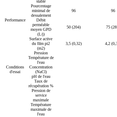
stable
Pourcentage
minimal de
96
96
dessalement
Performance
Débit
perméable
50 (204)
75 (28
moyen GPD
(L/j)
Surface active
du film pi2
3,5 (0,32)
4,2 (0,
(m2)
Pression
Température de
l'eau
Conditions
Concentration
d'essai
(NaCl)
pH de l'eau
Taux de
récupération %
Pression de
service
maximale
Température
maximale de
l'eau