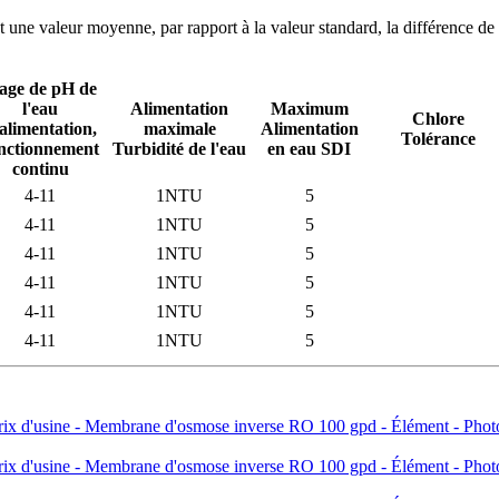
ne valeur moyenne, par rapport à la valeur standard, la différence de
age de pH de
l'eau
Alimentation
Maximum
Chlore
alimentation,
maximale
Alimentation
Tolérance
nctionnement
Turbidité de l'eau
en eau SDI
continu
4-11
1NTU
5
4-11
1NTU
5
4-11
1NTU
5
4-11
1NTU
5
4-11
1NTU
5
4-11
1NTU
5