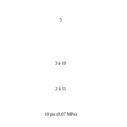
5
3 à 10
2 à 11
10 psi (0,07 MPa)