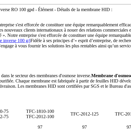
verse RO 100 gpd - Élément - Détails de la membrane HID :
entreprise s'est efforcée de constituer une équipe remarquablement effic
ouveaux clients internationaux à nouer des relations commerciales et e
ité ». Notre entreprise s'est efforcée de constituer une équipe remarquab
 inverse 100 g/j
Fidèle à ses principes d’« esprit d’entreprise, de recher
s’engage à vous fournir les solutions les plus rentables ainsi qu’un ser
 dans le secteur des membranes d'osmose inverse.
Membrane d'osmose
u purifiée. Chaque membrane est fabriquée à partir de feuilles HID dévelo
ant livraison. Les membranes HID sont certifiées par SGS et le Bureau d
0-75
TFC-1810-100
TFC-2012-125
TFC-20
2-75
TFC-2012-100
97
97
9