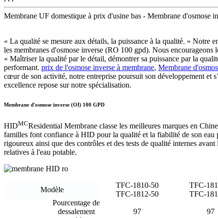
Membrane UF domestique à prix d'usine bas - Membrane d'osmose in
« La qualité se mesure aux détails, la puissance à la qualité. » Notre 
les membranes d'osmose inverse (RO 100 gpd). Nous encourageons les n
« Maîtriser la qualité par le détail, démontrer sa puissance par la qual
performant.
prix de l'osmose inverse à membrane
,
Membrane d'osmose
cœur de son activité, notre entreprise poursuit son développement et 
excellence repose sur notre spécialisation.
Membrane d'osmose inverse (OI) 100 GPD
MC
HID
Residential Membrane classe les meilleures marques en Chine
familles font confiance à HID pour la qualité et la fiabilité de son ea
rigoureux ainsi que des contrôles et des tests de qualité internes av
relatives à l'eau potable.
TFC-1810-50
TFC-181
Modèle
TFC-1812-50
TFC-181
Pourcentage de
dessalement
97
97