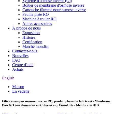
Système d'osmose inverse (OI)
Boîtier de membrane d'osmose inverse
Cartouche filtrante pour osmose inverse
Feuille plate RO
Machine à rouler RO
Autres accessoires
À propos de nous
Exposition
Histoire
Certification
Marché mondial
Contactez-nous
Nouvelles
FAQ
Centre d'aide
Achats
English
Maison
En vedette
Filtre à eau par osmose inverse RO, produit phare du fabricant - Membrane
Dow RO très demandée en Chine et aux États-Unis - Membrane HID