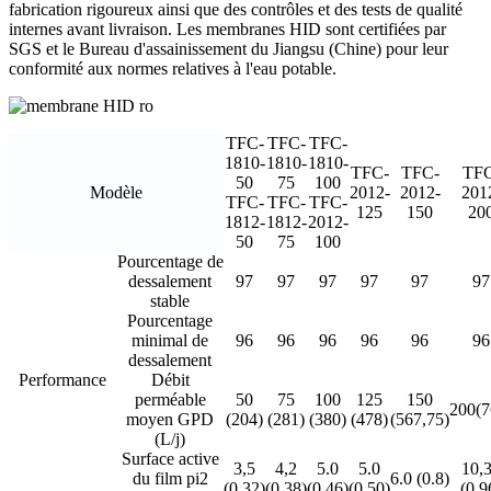
fabrication rigoureux ainsi que des contrôles et des tests de qualité
internes avant livraison. Les membranes HID sont certifiées par
SGS et le Bureau d'assainissement du Jiangsu (Chine) pour leur
conformité aux normes relatives à l'eau potable.
TFC-
TFC-
TFC-
1810-
1810-
1810-
TFC-
TFC-
TFC
50
75
100
Modèle
2012-
2012-
201
TFC-
TFC-
TFC-
125
150
20
1812-
1812-
2012-
50
75
100
Pourcentage de
dessalement
97
97
97
97
97
97
stable
Pourcentage
minimal de
96
96
96
96
96
96
dessalement
Performance
Débit
perméable
50
75
100
125
150
200(7
moyen GPD
(204)
(281)
(380)
(478)
(567,75)
(L/j)
Surface active
3,5
4,2
5.0
5.0
10,
du film pi2
6.0 (0.8)
(0,32)
(0,38)
(0.46)
(0.50)
(0,9