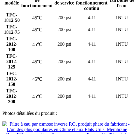
de
Turbidité d
modèle
de service
fonctionnement
fonctionnement
l'eau
continu
TFC-
200 psi
4-11
1NTU
45℃
1812-50
TFC-
200 psi
4-11
1NTU
45℃
1812-75
TFC-
2012-
200 psi
4-11
1NTU
45℃
100
TFC-
2012-
200 psi
4-11
1NTU
45℃
125
TFC-
2012-
200 psi
4-11
1NTU
45℃
150
TFC-
2012-
200 psi
4-11
1NTU
45℃
200
Photos détaillées du produit :