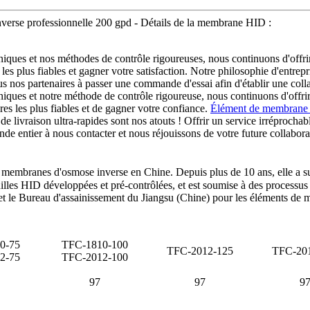
verse professionnelle 200 gpd - Détails de la membrane HID :
ques et nos méthodes de contrôle rigoureuses, nous continuons d'offrir à
les plus fiables et gagner votre satisfaction. Notre philosophie d'entrep
 nos partenaires à passer une commande d'essai afin d'établir une colla
iques et notre méthode de contrôle rigoureuse, nous continuons d'offrir à
res les plus fiables et de gagner votre confiance.
Élément de membran
s de livraison ultra-rapides sont nos atouts ! Offrir un service irréproch
onde entier à nous contacter et nous réjouissons de votre future collabor
embranes d'osmose inverse en Chine. Depuis plus de 10 ans, elle a su g
lles HID développées et pré-contrôlées, et est soumise à des processus de
t le Bureau d'assainissement du Jiangsu (Chine) pour les éléments de m
0-75
TFC-1810-100
TFC-2012-125
TFC-20
2-75
TFC-2012-100
97
97
9