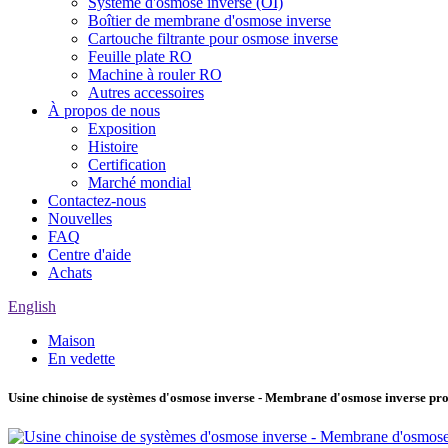
Système d'osmose inverse (OI)
Boîtier de membrane d'osmose inverse
Cartouche filtrante pour osmose inverse
Feuille plate RO
Machine à rouler RO
Autres accessoires
À propos de nous
Exposition
Histoire
Certification
Marché mondial
Contactez-nous
Nouvelles
FAQ
Centre d'aide
Achats
English
Maison
En vedette
Usine chinoise de systèmes d'osmose inverse - Membrane d'osmose inverse pr