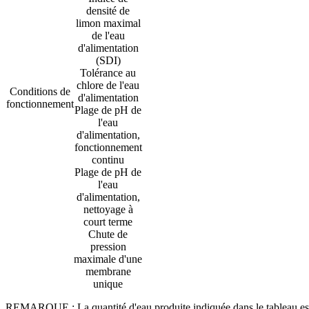
densité de
limon maximal
de l'eau
d'alimentation
(SDI)
Tolérance au
chlore de l'eau
Conditions de
d'alimentation
fonctionnement
Plage de pH de
l'eau
d'alimentation,
fonctionnement
continu
Plage de pH de
l'eau
d'alimentation,
nettoyage à
court terme
Chute de
pression
maximale d'une
membrane
unique
REMARQUE : La quantité d'eau produite indiquée dans le tableau est u