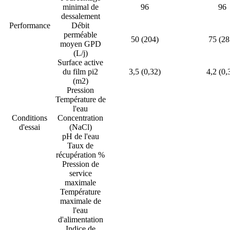
minimal de
96
96
dessalement
Performance
Débit
perméable
50 (204)
75 (28
moyen GPD
(L/j)
Surface active
du film pi2
3,5 (0,32)
4,2 (0,
(m2)
Pression
Température de
l'eau
Conditions
Concentration
d'essai
(NaCl)
pH de l'eau
Taux de
récupération %
Pression de
service
maximale
Température
maximale de
l'eau
d'alimentation
Indice de