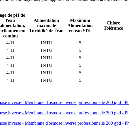
age de pH de
l'eau
Alimentation
Maximum
Chlore
alimentation,
maximale
Alimentation
Tolérance
nctionnement
Turbidité de l'eau
en eau SDI
continu
4-11
1NTU
5
4-11
1NTU
5
4-11
1NTU
5
4-11
1NTU
5
4-11
1NTU
5
4-11
1NTU
5