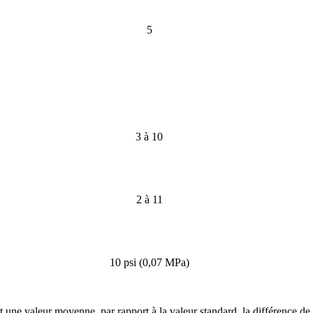
5
3 à 10
2 à 11
10 psi (0,07 MPa)
ne valeur moyenne, par rapport à la valeur standard, la différence de