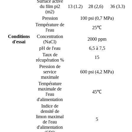
Surface active
du film pi2
13 (1.2)
28 (2,6)
36 (3.3)
(m2)
Pression
100 psi (0,7 MPa)
Température de
25℃
l'eau
Conditions
Concentration
2000 ppm
d'essai
(NaCl)
pH de l'eau
6,5 à 7,5
Taux de
15
récupération %
Pression de
service
600 psi (4,2 MPa)
maximale
Température
maximale de
45℃
l'eau
d'alimentation
Indice de
densité de
limon maximal
5
de l'eau
d'alimentation