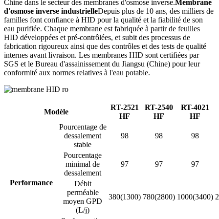
Chine dans le secteur des membranes d'osmose inverse.
Membrane
d'osmose inverse industrielle
Depuis plus de 10 ans, des milliers de
familles font confiance à HID pour la qualité et la fiabilité de son
eau purifiée. Chaque membrane est fabriquée à partir de feuilles
HID développées et pré-contrôlées, et subit des processus de
fabrication rigoureux ainsi que des contrôles et des tests de qualité
internes avant livraison. Les membranes HID sont certifiées par
SGS et le Bureau d'assainissement du Jiangsu (Chine) pour leur
conformité aux normes relatives à l'eau potable.
RT-2521
RT-2540
RT-4021
Modèle
HF
HF
HF
Pourcentage de
dessalement
98
98
98
stable
Pourcentage
minimal de
97
97
97
dessalement
Performance
Débit
perméable
380(1300)
780(2800)
1000(3400)
2
moyen GPD
(L/j)