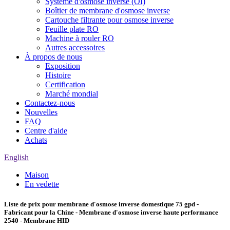
Système d'osmose inverse (OI)
Boîtier de membrane d'osmose inverse
Cartouche filtrante pour osmose inverse
Feuille plate RO
Machine à rouler RO
Autres accessoires
À propos de nous
Exposition
Histoire
Certification
Marché mondial
Contactez-nous
Nouvelles
FAQ
Centre d'aide
Achats
English
Maison
En vedette
Liste de prix pour membrane d'osmose inverse domestique 75 gpd -
Fabricant pour la Chine - Membrane d'osmose inverse haute performance
2540 - Membrane HID