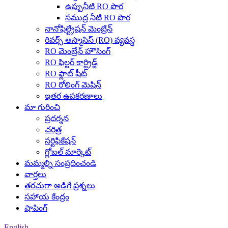
ఉప్పునీటి RO పొర
సముద్ర నీటి RO పొర
నానోఫిల్ట్రేషన్ మెంబ్రేన్
రివర్స్ ఆస్మాసిస్ (RO) వ్యవస్థ
RO మెంబ్రేన్ హౌసింగ్
RO ఫిల్టర్ కార్ట్రిడ్జ్
RO ఫ్లాట్ షీట్
RO రోలింగ్ మెషిన్
ఇతర ఉపకరణాలు
మా గురించి
ప్రదర్శన
చరిత్ర
సర్టిఫికేషన్
గ్లోబల్ మార్కెట్
మమ్మల్ని సంప్రదించండి
వార్తలు
తరచుగా అడిగే ప్రశ్నలు
సహాయ కేంద్రం
షాపింగ్
English