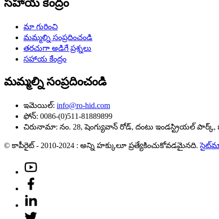
సహాయ కేంద్రం
మా గురించి
మమ్మల్ని సంప్రదించండి
తరచుగా అడిగే ప్రశ్నలు
సహాయ కేంద్రం
మమ్మల్ని సంప్రదించండి
ఇమెయిల్:
info@ro-hid.com
ఫోన్: 0086-(0)511-81889899
చిరునామా: నం. 28, షెంగ్యువాన్ రోడ్, దంటు ఇండస్ట్రియల్ పార్క్, 
© కాపీరైట్ - 2010-2024 : అన్ని హక్కులూ ప్రత్యేకించుకోవడమైనది.
సైట్‌మ