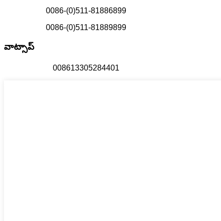
0086-(0)511-81886899
0086-(0)511-81889899
వాట్సాప్
008613305284401