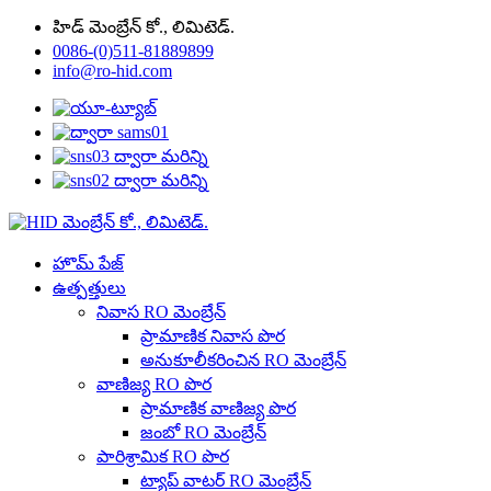
హిడ్ మెంబ్రేన్ కో., లిమిటెడ్.
0086-(0)511-81889899
info@ro-hid.com
హొమ్ పేజ్
ఉత్పత్తులు
నివాస RO మెంబ్రేన్
ప్రామాణిక నివాస పొర
అనుకూలీకరించిన RO మెంబ్రేన్
వాణిజ్య RO పొర
ప్రామాణిక వాణిజ్య పొర
జంబో RO మెంబ్రేన్
పారిశ్రామిక RO పొర
ట్యాప్ వాటర్ RO మెంబ్రేన్