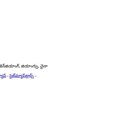
జెన్‌జియాంగ్, జియాంగ్సు, చైనా
్యాప్
-
సైట్‌మ్యాప్‌ట్రాన్స్
-