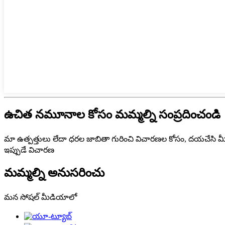
ఉచిత నమూనాల కోసం మమ్మల్ని సంప్రదించండి
మా ఉత్పత్తులు లేదా ధరల జాబితా గురించి విచారణల కోసం, దయచేసి మ
ఇప్పుడే విచారణ
మమ్మల్ని అనుసరించు
మన సోషల్ మీడియాలో