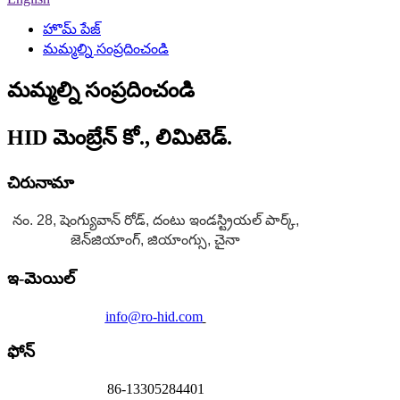
హొమ్ పేజ్
మమ్మల్ని సంప్రదించండి
మమ్మల్ని సంప్రదించండి
HID మెంబ్రేన్ కో., లిమిటెడ్.
చిరునామా
నం. 28, షెంగ్యువాన్ రోడ్, దంటు ఇండస్ట్రియల్ పార్క్,
జెన్‌జియాంగ్, జియాంగ్సు, చైనా
ఇ-మెయిల్
info@ro-hid.com
ఫోన్
86-13305284401