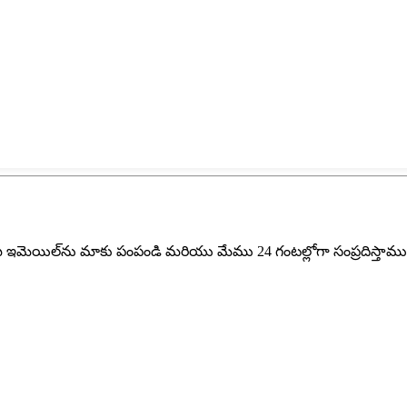
ీ ఇమెయిల్‌ను మాకు పంపండి మరియు మేము 24 గంటల్లోగా సంప్రదిస్తాము