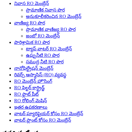
నివాస RO మెంబ్రేన్
ప్రామాణిక నివాస పొర
అనుకూలీకరించిన RO మెంబ్రేన్
వాణిజ్య RO పొర
ప్రామాణిక వాణిజ్య RO పొర
జంబో RO మెంబ్రేన్
పారిశ్రామిక RO పొర
ట్యాప్ వాటర్ RO మెంబ్రేన్
ఉప్పునీటి RO పొర
సముద్ర నీటి RO పొర
నానోఫిల్ట్రేషన్ మెంబ్రేన్
రివర్స్ ఆస్మాసిస్ (RO) వ్యవస్థ
RO మెంబ్రేన్ హౌసింగ్
RO ఫిల్టర్ కార్ట్రిడ్జ్
RO ఫ్లాట్ షీట్
RO రోలింగ్ మెషిన్
ఇతర ఉపకరణాలు
వాటర్ ప్యూరిఫైయర్ కోసం RO మెంబ్రేన్
వాటర్ ప్లాంట్ కోసం RO మెంబ్రేన్