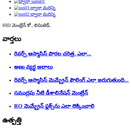
HID మెంబ్రేన్ కో., లిమిటెడ్.
వార్తలు
రివర్స్ ఆస్మాసిస్ పొరల చరిత్ర, ఎలా...
అణు వ్యర్థ జలాలు
రివర్స్ ఆస్మాసిస్ మెమ్బ్రేన్ ఫౌలింగ్ ఎలా జరుగుతుంది...
సముద్రపు నీటి డీశాలినేషన్ మెంబ్రేన్
RO మెమ్బ్రేన్ ఫ్లక్స్‌ను ఎలా లెక్కించాలి
ఉత్పత్తి