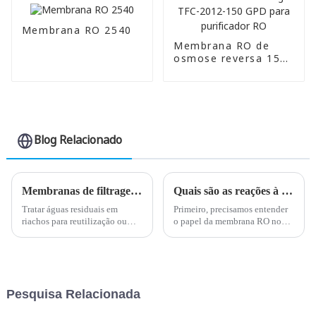
Membrana RO 2540
Membrana RO de
osmose reversa 150g
TFC-2012-150 GPD
para purificador RO
Blog Relacionado
Membranas de filtragem antiincrustantes
Quais são as reações à falha da membrana Ro do purificador de água por osmose reversa?
Tratar águas residuais em
Primeiro, precisamos entender
riachos para reutilização ou
o papel da membrana RO no
descarte — especialmente
purificador de água por osmose
aquelas contaminadas com
reversa. É um componente-
produtos químicos, óleos,
chave da filtragem de água,
graxas ou materiais
tendo a missão de filtrar
emulsionados — pode ser
impurezas e garantir...
Pesquisa Relacionada
muito difícil em termos de
desempenho...