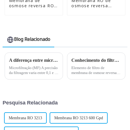
Membrana de
Membrana RO de
osmose reversa RO
osmose reversa
de 200 gpd
200G TFC-2012-200
Membrana RO
GPD para purificador
comercial TFC-3012-
RO
200 GPD
Blog Relacionado
A diferença entre microfiltração, ultrafiltração, nanofiltração e osmose reversa
Conhecimento do filtro purificador de água 2020 -2
Microfiltração (MF) A precisão
Elemento de filtro de
da filtragem varia entre 0,1 e 50
membrana de osmose reversa
mícrons. A microfiltração
(RO) Naturalmente, a direção
inclui diferentes elementos
do fluxo de água é da direção
filtrantes de PP, elementos
de baixa concentração para a
filtrantes de carvão ativado,
direção de alta concentração, e
elementos filtrantes de
a membrana de osmose
Pesquisa Relacionada
cerâmica, ...
reversa...
Membrana RO 3213
Membrana RO 3213 600 Gpd