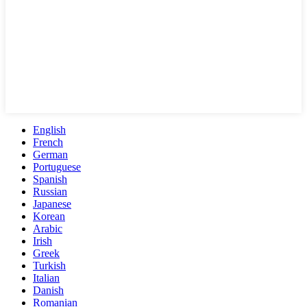
English
French
German
Portuguese
Spanish
Russian
Japanese
Korean
Arabic
Irish
Greek
Turkish
Italian
Danish
Romanian