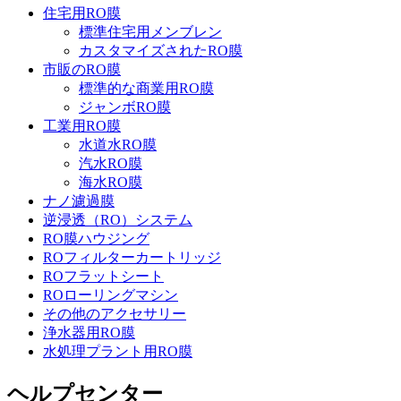
住宅用RO膜
標準住宅用メンブレン
カスタマイズされたRO膜
市販のRO膜
標準的な商業用RO膜
ジャンボRO膜
工業用RO膜
水道水RO膜
汽水RO膜
海水RO膜
ナノ濾過膜
逆浸透（RO）システム
RO膜ハウジング
ROフィルターカートリッジ
ROフラットシート
ROローリングマシン
その他のアクセサリー
浄水器用RO膜
水処理プラント用RO膜
ヘルプセンター