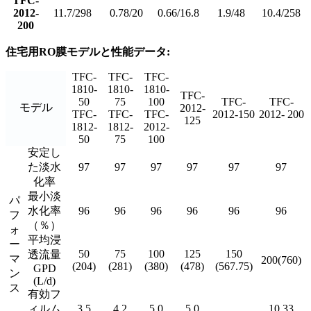
TFC-
2012-
11.7/298
0.78/20
0.66/16.8
1.9/48
10.4/258
200
住宅用RO膜モデルと性能データ:
TFC-
TFC-
TFC-
1810-
1810-
1810-
TFC-
50
75
100
TFC-
TFC-
モデル
2012-
TFC-
TFC-
TFC-
2012-150
2012- 200
125
1812-
1812-
2012-
50
75
100
安定し
た淡水
97
97
97
97
97
97
化率
最小淡
パ
水化率
96
96
96
96
96
96
フ
（％）
ォ
平均浸
ー
50
75
100
125
150
透流量
マ
200(760)
(204)
(281)
(380)
(478)
(567.75)
GPD
ン
(L/d)
ス
有効フ
ィルム
3.5
4.2
5.0
5.0
10.33