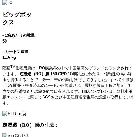
ビッグボッ
クス
- 1箱あたりの数量
50
- カートン重量
11.6 kg
TM
隠蔽
住宅用膜は、RO膜業界の中で中国最高のブランドにランクされて
います。
逆浸透（RO）膜 150 GPD
10年以上にわたり、信頼性の高い浄
水を提供することで、数千世帯の信頼を獲得してきました。すべての膜は
HIDが開発・検査済みのシートから製造され、厳格な製造工程に加え、社
内での品質検査と試験を経て出荷されます。HIDメンブレンは、飲料水用
膜エレメントに関してSGSおよび中国江蘇省衛生局の認証を取得していま
す。
逆浸透（RO）膜の寸法：