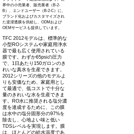
界中の小売業者、販売業者（B-2-
B）、エンドユーザー（B-2-C）に、
ブランド化およびカスタマイズされ
た逆浸透膜を供給し、ODMおよび
OEMサービスも提供しています。
TFC 2012モデルは、標準的な
小型ROシステムや家庭用浄水
器で最も広く使用されている
膜です。わずか65psiの圧力
で、1日あたり150ガロンのき
れいな真水を生産できます。
2012シリーズの他のモデルよ
りも安価なため、家庭用とし
て最適で、低コストで十分な
量のきれいな水を生産できま
す。RO水に推奨される塩分濃
度を達成するために、この膜
は水中の塩分固形分の97%を
除去し、心地よい味と低い
TDSレベルを実現します。膜
は、ほとんどの給水温度であ