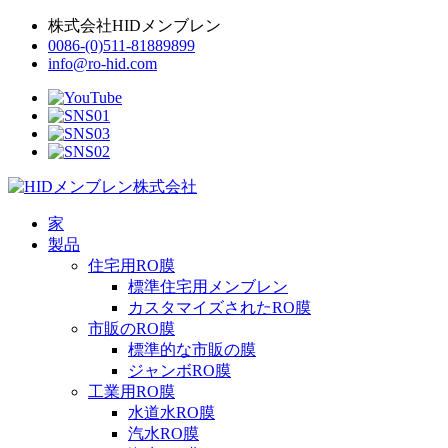
株式会社HIDメンブレン
0086-(0)511-81889899
info@ro-hid.com
家
製品
住宅用RO膜
標準住宅用メンブレン
カスタマイズされたRO膜
市販のRO膜
標準的な市販の膜
ジャンボRO膜
工業用RO膜
水道水RO膜
汽水RO膜