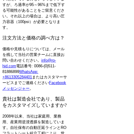
すが、ろ過率が95～96%まで低下す
る可能性があることをご留意くださ
い。それ以上の場合は、より高い圧
力容器（100psi）が必要となりま
す。
注文方法と価格の調べ方は？
価格や見積もりについては、メール
を残して当社の営業チームに直接お
問い合わせください。
info@ro-
hid.com
電話番号: 0086-(0)511-
81886899
WhatsApp:
+8613305284401
またはカスタマーサ
ービスまでご連絡ください
Facebook
メッセンジャー
。
貴社は製造会社であり、製品
をカスタマイズしていますか?
2008年以来、当社は家庭用、業務
用、産業用逆浸透膜を製造していま
す。自社保有の自動圧延ラインとRO
フラットシート組立工程により、世