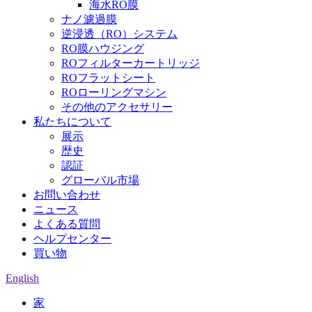
海水RO膜
ナノ濾過膜
逆浸透（RO）システム
RO膜ハウジング
ROフィルターカートリッジ
ROフラットシート
ROローリングマシン
その他のアクセサリー
私たちについて
展示
歴史
認証
グローバル市場
お問い合わせ
ニュース
よくある質問
ヘルプセンター
買い物
English
家