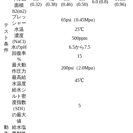
6.0 (0.8)
(0.32)
(0.38)
(0.46)
(0.50)
(0.96)
面積
ft2(m2)
プレッ
65psi（0.45Mpa）
シャー
テ
水温
25℃
ス
濃度
ト
500ppm
(NaCl)
条
水のpH
6.5から7.5
件
回復率
15
%
最大動
200psi（2.0Mpa）
作圧力
最高給
45℃
水温度
給水シ
ルト密
度指数
5
（SDI）
の最大
値
動
給水塩