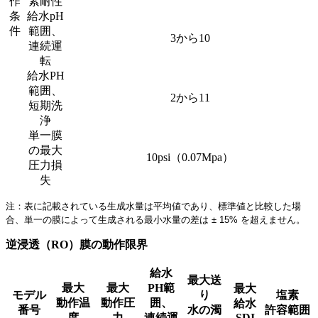
作
素耐性
条
給水pH
件
範囲、
3から10
連続運
転
給水PH
範囲、
2から11
短期洗
浄
単一膜
の最大
10psi（0.07Mpa）
圧力損
失
注：表に記載されている生成水量は平均値であり、標準値と比較した場
合、単一の膜によって生成される最小水量の差は ± 15% を超えません。
逆浸透（RO）膜の動作限界
給水
最大送
最大
最大
PH範
最大
モデル
り
塩素
動作温
動作圧
囲、
給水
番号
水の濁
許容範囲
度
力
連続運
SDI