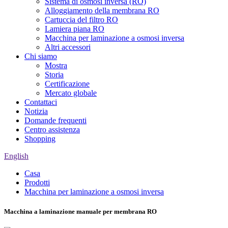
Sistema di osmosi inversa (RO)
Alloggiamento della membrana RO
Cartuccia del filtro RO
Lamiera piana RO
Macchina per laminazione a osmosi inversa
Altri accessori
Chi siamo
Mostra
Storia
Certificazione
Mercato globale
Contattaci
Notizia
Domande frequenti
Centro assistenza
Shopping
English
Casa
Prodotti
Macchina per laminazione a osmosi inversa
Macchina a laminazione manuale per membrana RO