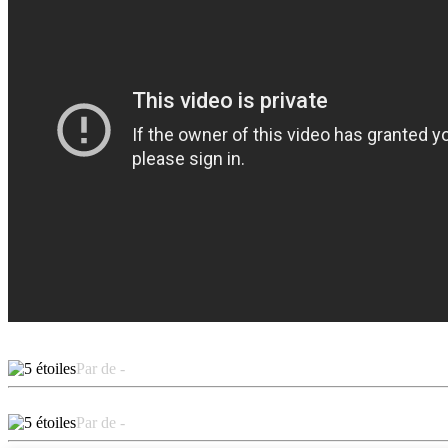
Par de -
Par de -