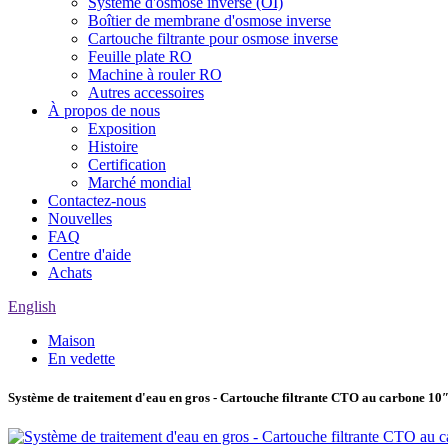
Système d'osmose inverse (OI)
Boîtier de membrane d'osmose inverse
Cartouche filtrante pour osmose inverse
Feuille plate RO
Machine à rouler RO
Autres accessoires
À propos de nous
Exposition
Histoire
Certification
Marché mondial
Contactez-nous
Nouvelles
FAQ
Centre d'aide
Achats
English
Maison
En vedette
Système de traitement d'eau en gros - Cartouche filtrante CTO au carbone 10″