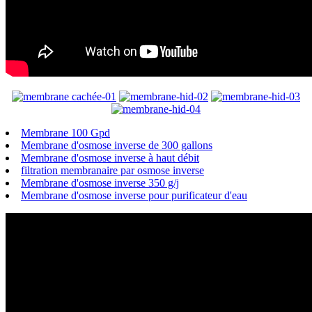
Membrane 100 Gpd
Membrane d'osmose inverse de 300 gallons
Membrane d'osmose inverse à haut débit
filtration membranaire par osmose inverse
Membrane d'osmose inverse 350 g/j
Membrane d'osmose inverse pour purificateur d'eau