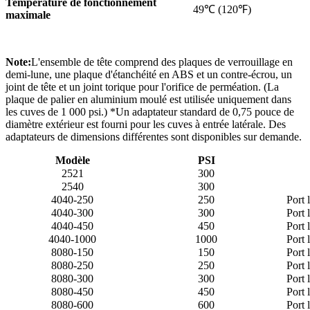
Température de fonctionnement
49℃ (120℉)
maximale
Note:
L'ensemble de tête comprend des plaques de verrouillage en
demi-lune, une plaque d'étanchéité en ABS et un contre-écrou, un
joint de tête et un joint torique pour l'orifice de perméation. (La
plaque de palier en aluminium moulé est utilisée uniquement dans
les cuves de 1 000 psi.) *Un adaptateur standard de 0,75 pouce de
diamètre extérieur est fourni pour les cuves à entrée latérale. Des
adaptateurs de dimensions différentes sont disponibles sur demande.
Modèle
PSI
2521
300
2540
300
4040-250
250
Port 
4040-300
300
Port 
4040-450
450
Port 
4040-1000
1000
Port 
8080-150
150
Port 
8080-250
250
Port 
8080-300
300
Port 
8080-450
450
Port 
8080-600
600
Port 