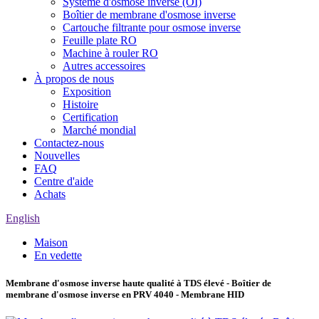
Système d'osmose inverse (OI)
Boîtier de membrane d'osmose inverse
Cartouche filtrante pour osmose inverse
Feuille plate RO
Machine à rouler RO
Autres accessoires
À propos de nous
Exposition
Histoire
Certification
Marché mondial
Contactez-nous
Nouvelles
FAQ
Centre d'aide
Achats
English
Maison
En vedette
Membrane d'osmose inverse haute qualité à TDS élevé - Boîtier de
membrane d'osmose inverse en PRV 4040 - Membrane HID