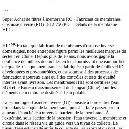
, , ,
Super Achat de filtres à membrane RO - Fabricant de membranes
d'osmose inverse (RO) 1812-75GPD – Détails de la membrane
HID :
MC
HID
En tant que fabricant de membranes d'osmose inverse
domestiques, notre entreprise figure parmi les meilleures marques du
secteur en Chine. Depuis plus de 10 ans, nous avons gagné la
confiance de milliers de familles en leur fournissant une eau purifiée
de qualité. Chaque membrane est fabriquée à partir de feuilles HID
développées et pré-contrôlées, et est soumise à des processus de
fabrication rigoureux ainsi qu'à des contrôles et tests de qualité
internes avant livraison. Les membranes HID sont certifiées par
SGS et le Bureau d'assainissement du Jiangsu (Chine) pour les
éléments de membrane destinés à l'eau potable.
La technologie d'osmose inverse (OI) consiste à faire entrer l'eau
brute dans la coque de la membrane, puis à la faire passer par un
anneau d'étanchéité à travers la barrière de la membrane. À
l'extrémité, sous l'action de la pression, l'eau traverse la membrane et
circule dans le réseau via un guide vers un tuyau de collecte. Le
tuyau d'eau est installé après la collecte de l'eau sortant du port, les