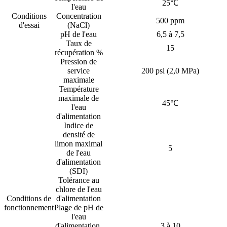
25℃
l'eau
Conditions
Concentration
500 ppm
d'essai
(NaCl)
pH de l'eau
6,5 à 7,5
Taux de
15
récupération %
Pression de
service
200 psi (2,0 MPa)
maximale
Température
maximale de
45℃
l'eau
d'alimentation
Indice de
densité de
limon maximal
5
de l'eau
d'alimentation
(SDI)
Tolérance au
chlore de l'eau
Conditions de
d'alimentation
fonctionnement
Plage de pH de
l'eau
d'alimentation,
3 à 10