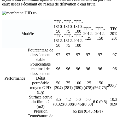
eaux usées s'écoulant du réseau de dérivation d'eau brute.
TFC-
TFC-
TFC-
1810-
1810-
1810-
TFC-
TFC-
TFC
50
75
100
Modèle
2012-
2012-
201
TFC-
TFC-
TFC-
125
150
20
1812-
1812-
2012-
50
75
100
Pourcentage de
dessalement
97
97
97
97
97
97
stable
Pourcentage
minimal de
96
96
96
96
96
96
dessalement
Performance
Débit
perméable
50
75
100
125
150
200(7
moyen GPD
(204)
(281)
(380)
(478)
(567,75)
(L/j)
Surface active
3,5
4,2
5.0
5.0
10,
du film pi2
6.0 (0.8)
(0,32)
(0,38)
(0.46)
(0.50)
(0,9
(m2)
Pression
65 psi (0,45 MPa)
Température de