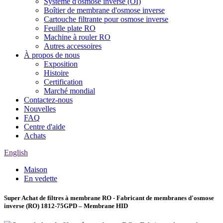
Système d'osmose inverse (OI)
Boîtier de membrane d'osmose inverse
Cartouche filtrante pour osmose inverse
Feuille plate RO
Machine à rouler RO
Autres accessoires
À propos de nous
Exposition
Histoire
Certification
Marché mondial
Contactez-nous
Nouvelles
FAQ
Centre d'aide
Achats
English
Maison
En vedette
Super Achat de filtres à membrane RO - Fabricant de membranes d'osmose
inverse (RO) 1812-75GPD – Membrane HID