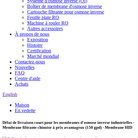
Système d'osmose inverse (OI)
Boîtier de membrane d'osmose inverse
Cartouche filtrante pour osmose inverse
Feuille plate RO
Machine à rouler RO
Autres accessoires
À propos de nous
Exposition
Histoire
Certification
Marché mondial
Contactez-nous
Nouvelles
FAQ
Centre d'aide
Achats
English
Maison
En vedette
Délai de livraison court pour les membranes d'osmose inverse industrielles -
Membrane filtrante chinoise à prix avantageux (150 gpd) - Membrane HID