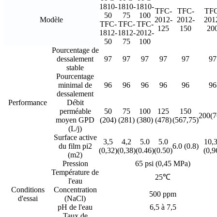
1810-
1810-
1810-
TFC-
TFC-
TFC
50
75
100
Modèle
2012-
2012-
201
TFC-
TFC-
TFC-
125
150
20
1812-
1812-
2012-
50
75
100
Pourcentage de
dessalement
97
97
97
97
97
97
stable
Pourcentage
minimal de
96
96
96
96
96
96
dessalement
Performance
Débit
perméable
50
75
100
125
150
200(7
moyen GPD
(204)
(281)
(380)
(478)
(567,75)
(L/j)
Surface active
3,5
4,2
5.0
5.0
10,
du film pi2
6.0 (0.8)
(0,32)
(0,38)
(0.46)
(0.50)
(0,9
(m2)
Pression
65 psi (0,45 MPa)
Température de
25℃
l'eau
Conditions
Concentration
500 ppm
d'essai
(NaCl)
pH de l'eau
6,5 à 7,5
Taux de