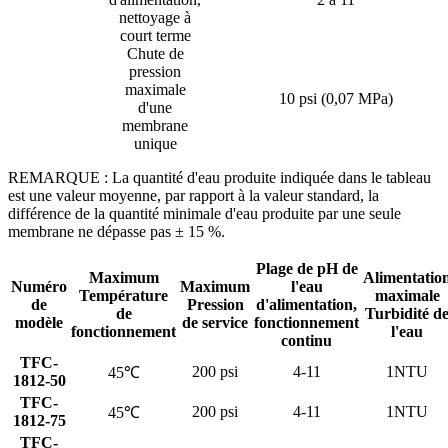
nettoyage à
court terme
Chute de
pression
maximale
10 psi (0,07 MPa)
d'une
membrane
unique
REMARQUE : La quantité d'eau produite indiquée dans le tableau
est une valeur moyenne, par rapport à la valeur standard, la
différence de la quantité minimale d'eau produite par une seule
membrane ne dépasse pas ± 15 %.
Plage de pH de
Maximum
Alimentatio
Numéro
Maximum
l'eau
Température
maximale
de
Pression
d'alimentation,
de
Turbidité d
modèle
de service
fonctionnement
fonctionnement
l'eau
continu
TFC-
200 psi
4-11
1NTU
45℃
1812-50
TFC-
200 psi
4-11
1NTU
45℃
1812-75
TFC-