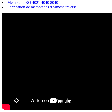
Membrane RO 4021 4040 8040
Fabrication de membranes d'osmose inverse