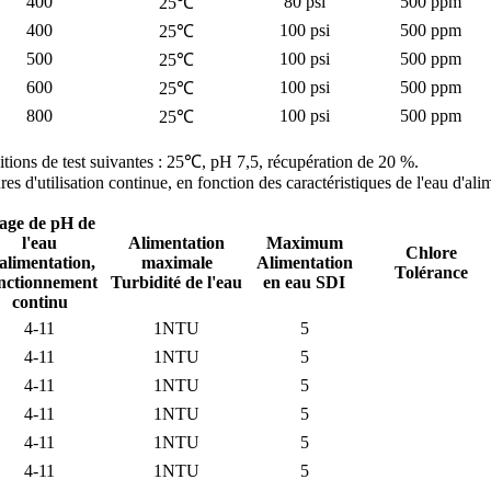
400
80 psi
500 ppm
25℃
400
100 psi
500 ppm
25℃
500
100 psi
500 ppm
25℃
600
100 psi
500 ppm
25℃
800
100 psi
500 ppm
25℃
nditions de test suivantes : 25℃, pH 7,5, récupération de 20 %.
ures d'utilisation continue, en fonction des caractéristiques de l'eau d'a
age de pH de
l'eau
Alimentation
Maximum
Chlore
alimentation,
maximale
Alimentation
Tolérance
nctionnement
Turbidité de l'eau
en eau SDI
continu
4-11
1NTU
5
4-11
1NTU
5
4-11
1NTU
5
4-11
1NTU
5
4-11
1NTU
5
4-11
1NTU
5