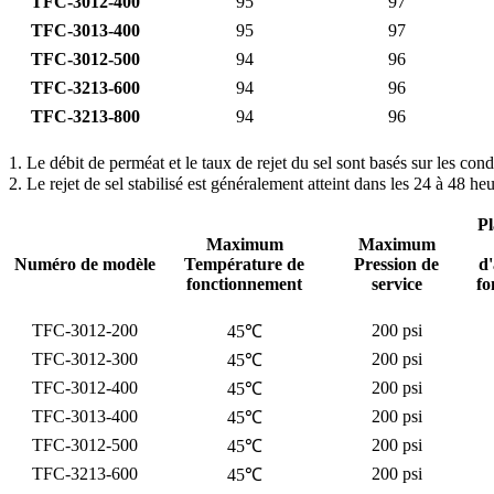
TFC-3012-400
95
97
TFC-3013-400
95
97
TFC-3012-500
94
96
TFC-3213-600
94
96
TFC-3213-800
94
96
1. Le débit de perméat et le taux de rejet du sel sont basés sur les co
2. Le rejet de sel stabilisé est généralement atteint dans les 24 à 48 he
Pl
Maximum
Maximum
Numéro de modèle
Température de
Pression de
d'
fonctionnement
service
fo
TFC-3012-200
200 psi
45℃
TFC-3012-300
200 psi
45℃
TFC-3012-400
200 psi
45℃
TFC-3013-400
200 psi
45℃
TFC-3012-500
200 psi
45℃
TFC-3213-600
200 psi
45℃