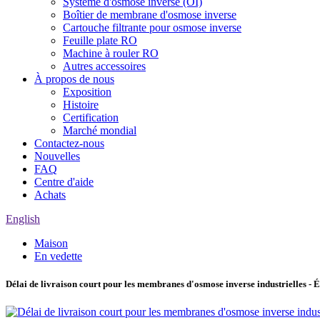
Système d'osmose inverse (OI)
Boîtier de membrane d'osmose inverse
Cartouche filtrante pour osmose inverse
Feuille plate RO
Machine à rouler RO
Autres accessoires
À propos de nous
Exposition
Histoire
Certification
Marché mondial
Contactez-nous
Nouvelles
FAQ
Centre d'aide
Achats
English
Maison
En vedette
Délai de livraison court pour les membranes d'osmose inverse industriell