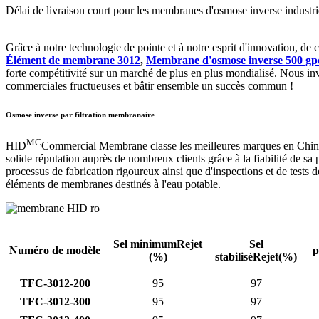
Délai de livraison court pour les membranes d'osmose inverse indu
Grâce à notre technologie de pointe et à notre esprit d'innovation, de
Élément de membrane 3012
,
Membrane d'osmose inverse 500 gp
forte compétitivité sur un marché de plus en plus mondialisé. Nous invi
commerciales fructueuses et bâtir ensemble un succès commun !
Osmose inverse par filtration membranaire
MC
HID
Commercial Membrane classe les meilleures marques en Chine
solide réputation auprès de nombreux clients grâce à la fiabilité de sa
processus de fabrication rigoureux ainsi que d'inspections et de tests
éléments de membranes destinés à l'eau potable.
Sel minimum
Rejet
Sel
Numéro de modèle
p
(%)
stabilisé
Rejet(%)
TFC-3012-200
95
97
TFC-3012-300
95
97