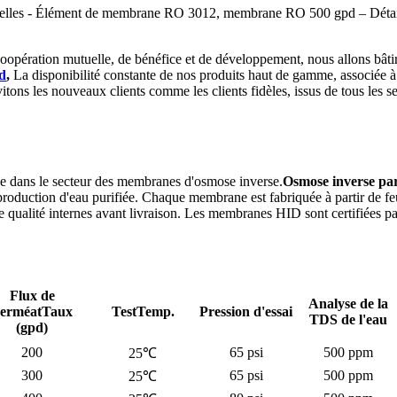
strielles - Élément de membrane RO 3012, membrane RO 500 gpd – Déta
 coopération mutuelle, de bénéfice et de développement, nous allons bâti
d
,
La disponibilité constante de nos produits haut de gamme, associée à 
tons les nouveaux clients comme les clients fidèles, issus de tous les se
 dans le secteur des membranes d'osmose inverse.
Osmose inverse par
 production d'eau purifiée. Chaque membrane est fabriquée à partir de feu
 de qualité internes avant livraison. Les membranes HID sont certifiées 
Flux de
Analyse de la
erméat
Taux
TestTemp.
Pression d'essai
TDS de l'eau
(gpd)
200
65 psi
500 ppm
25℃
300
65 psi
500 ppm
25℃