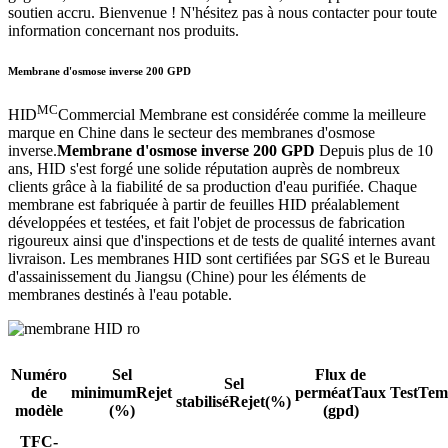
soutien accru. Bienvenue ! N'hésitez pas à nous contacter pour toute
information concernant nos produits.
Membrane d'osmose inverse 200 GPD
MC
HID
Commercial Membrane est considérée comme la meilleure
marque en Chine dans le secteur des membranes d'osmose
inverse.
Membrane d'osmose inverse 200 GPD
Depuis plus de 10
ans, HID s'est forgé une solide réputation auprès de nombreux
clients grâce à la fiabilité de sa production d'eau purifiée. Chaque
membrane est fabriquée à partir de feuilles HID préalablement
développées et testées, et fait l'objet de processus de fabrication
rigoureux ainsi que d'inspections et de tests de qualité internes avant
livraison. Les membranes HID sont certifiées par SGS et le Bureau
d'assainissement du Jiangsu (Chine) pour les éléments de
membranes destinés à l'eau potable.
Numéro
Sel
Flux de
Sel
de
minimum
Rejet
perméat
Taux
TestTem
stabilisé
Rejet(%)
modèle
(%)
(gpd)
TFC-