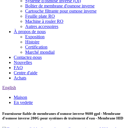
Système d'osmose inverse (OI)
Boîtier de membrane d'osmose inverse
Cartouche filtrante pour osmose inverse
Feuille plate RO
Machine à rouler RO
Autres accessoires
À propos de nous
Exposition
Histoire
Certification
Marché mondial
Contactez-nous
Nouvelles
FAQ
Centre d'aide
Achats
English
Maison
En vedette
Fournisseur fiable de membranes d'osmose inverse 9600 gpd - Membrane
d'osmose inverse 200G pour systèmes de traitement d'eau - Membrane HID