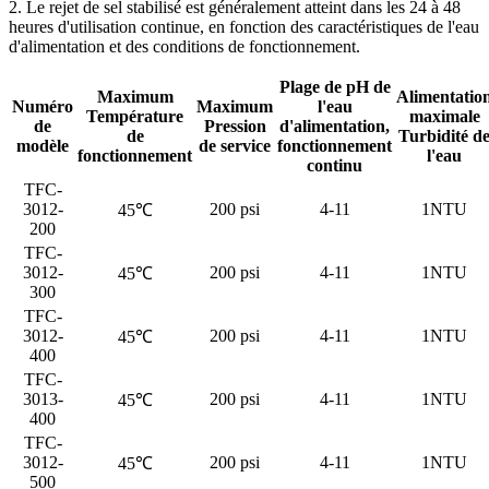
2. Le rejet de sel stabilisé est généralement atteint dans les 24 à 48
heures d'utilisation continue, en fonction des caractéristiques de l'eau
d'alimentation et des conditions de fonctionnement.
Plage de pH de
Maximum
Alimentatio
Numéro
Maximum
l'eau
Température
maximale
de
Pression
d'alimentation,
de
Turbidité d
modèle
de service
fonctionnement
fonctionnement
l'eau
continu
TFC-
3012-
200 psi
4-11
1NTU
45℃
200
TFC-
3012-
200 psi
4-11
1NTU
45℃
300
TFC-
3012-
200 psi
4-11
1NTU
45℃
400
TFC-
3013-
200 psi
4-11
1NTU
45℃
400
TFC-
3012-
200 psi
4-11
1NTU
45℃
500