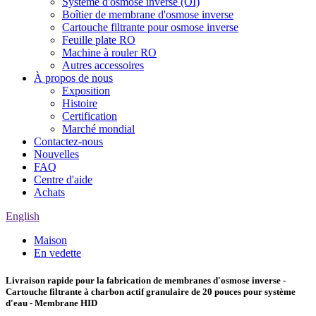
Système d'osmose inverse (OI)
Boîtier de membrane d'osmose inverse
Cartouche filtrante pour osmose inverse
Feuille plate RO
Machine à rouler RO
Autres accessoires
À propos de nous
Exposition
Histoire
Certification
Marché mondial
Contactez-nous
Nouvelles
FAQ
Centre d'aide
Achats
English
Maison
En vedette
Livraison rapide pour la fabrication de membranes d'osmose inverse -
Cartouche filtrante à charbon actif granulaire de 20 pouces pour système
d'eau - Membrane HID