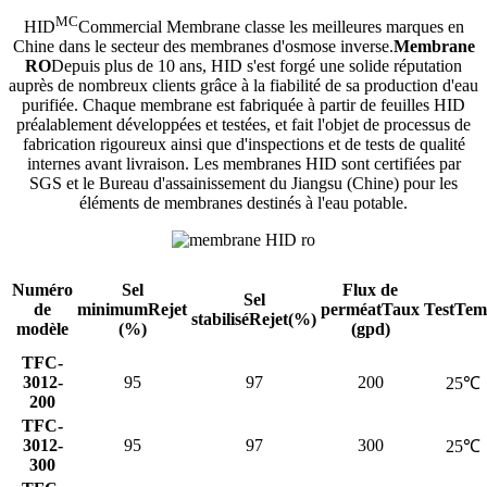
MC
HID
Commercial Membrane classe les meilleures marques en
Chine dans le secteur des membranes d'osmose inverse.
Membrane
RO
Depuis plus de 10 ans, HID s'est forgé une solide réputation
auprès de nombreux clients grâce à la fiabilité de sa production d'eau
purifiée. Chaque membrane est fabriquée à partir de feuilles HID
préalablement développées et testées, et fait l'objet de processus de
fabrication rigoureux ainsi que d'inspections et de tests de qualité
internes avant livraison. Les membranes HID sont certifiées par
SGS et le Bureau d'assainissement du Jiangsu (Chine) pour les
éléments de membranes destinés à l'eau potable.
Numéro
Sel
Flux de
Sel
de
minimum
Rejet
perméat
Taux
TestTem
stabilisé
Rejet(%)
modèle
(%)
(gpd)
TFC-
3012-
95
97
200
25℃
200
TFC-
3012-
95
97
300
25℃
300