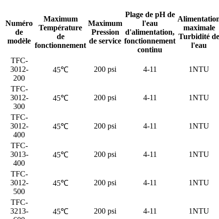
Plage de pH de
Maximum
Alimentatio
Numéro
Maximum
l'eau
Température
maximale
de
Pression
d'alimentation,
de
Turbidité d
modèle
de service
fonctionnement
fonctionnement
l'eau
continu
TFC-
3012-
200 psi
4-11
1NTU
45℃
200
TFC-
3012-
200 psi
4-11
1NTU
45℃
300
TFC-
3012-
200 psi
4-11
1NTU
45℃
400
TFC-
3013-
200 psi
4-11
1NTU
45℃
400
TFC-
3012-
200 psi
4-11
1NTU
45℃
500
TFC-
3213-
200 psi
4-11
1NTU
45℃