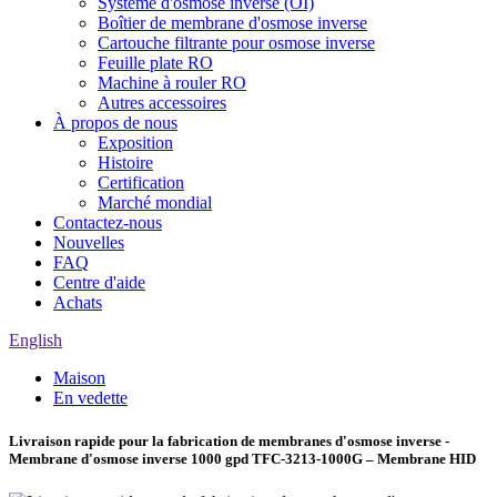
Système d'osmose inverse (OI)
Boîtier de membrane d'osmose inverse
Cartouche filtrante pour osmose inverse
Feuille plate RO
Machine à rouler RO
Autres accessoires
À propos de nous
Exposition
Histoire
Certification
Marché mondial
Contactez-nous
Nouvelles
FAQ
Centre d'aide
Achats
English
Maison
En vedette
Livraison rapide pour la fabrication de membranes d'osmose inverse -
Membrane d'osmose inverse 1000 gpd TFC-3213-1000G – Membrane HID