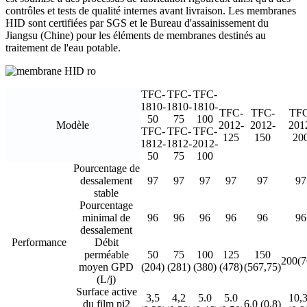
contrôles et tests de qualité internes avant livraison. Les membranes
HID sont certifiées par SGS et le Bureau d'assainissement du
Jiangsu (Chine) pour les éléments de membranes destinés au
traitement de l'eau potable.
TFC-
TFC-
TFC-
1810-
1810-
1810-
TFC-
TFC-
TFC
50
75
100
Modèle
2012-
2012-
201
TFC-
TFC-
TFC-
125
150
20
1812-
1812-
2012-
50
75
100
Pourcentage de
dessalement
97
97
97
97
97
97
stable
Pourcentage
minimal de
96
96
96
96
96
96
dessalement
Performance
Débit
perméable
50
75
100
125
150
200(7
moyen GPD
(204)
(281)
(380)
(478)
(567,75)
(L/j)
Surface active
3,5
4,2
5.0
5.0
10,
du film pi2
6.0 (0.8)