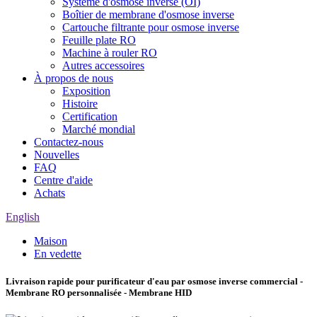
Système d'osmose inverse (OI)
Boîtier de membrane d'osmose inverse
Cartouche filtrante pour osmose inverse
Feuille plate RO
Machine à rouler RO
Autres accessoires
À propos de nous
Exposition
Histoire
Certification
Marché mondial
Contactez-nous
Nouvelles
FAQ
Centre d'aide
Achats
English
Maison
En vedette
Livraison rapide pour purificateur d'eau par osmose inverse commercial -
Membrane RO personnalisée - Membrane HID