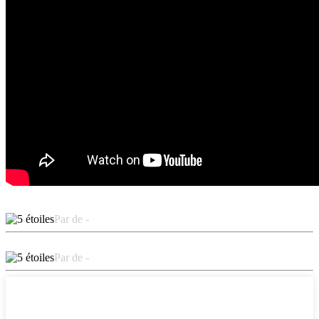
Par de -
Par de -