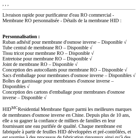
, , ,
Livraison rapide pour purificateur d'eau RO commercial -
Membrane RO personnalisée - Détails de la membrane HID :
Personnalisation :
Ruban adhésif pour membrane d'osmose inverse – Disponible √
Tube central de membrane RO – Disponible √
Tissu tricot pour membrane RO – Disponible √
Entretoise pour membrane RO – Disponible √
Joint de membrane RO – Disponible √
Conception des autocollants pour membrane RO – Disponible √
Sacs d'emballage pour membranes d'osmose inverse – Disponibles √
Boîtes de garnissage pour membranes d'osmose inverse –
Disponibles √
Conception des cartons d'emballage pour membranes d'osmose
inverse – Disponible √
MC
HID
Residential Membrane figure parmi les meilleures marques
de membranes d'osmose inverse en Chine. Depuis plus de 10 ans,
elle a su gagner la confiance de milliers de familles en leur
fournissant une eau purifiée de qualité. Chaque membrane est
fabriquée à partir de feuilles HID développées et pré-contrôlées, et
est soumise à des processus de fabrication rigoureux ainsi qu'à des