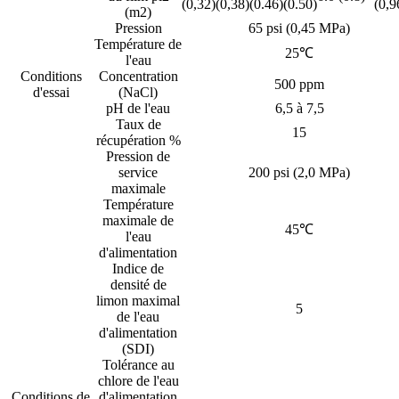
(0,32)
(0,38)
(0.46)
(0.50)
(0,9
(m2)
Pression
65 psi (0,45 MPa)
Température de
25℃
l'eau
Conditions
Concentration
500 ppm
d'essai
(NaCl)
pH de l'eau
6,5 à 7,5
Taux de
15
récupération %
Pression de
service
200 psi (2,0 MPa)
maximale
Température
maximale de
45℃
l'eau
d'alimentation
Indice de
densité de
limon maximal
5
de l'eau
d'alimentation
(SDI)
Tolérance au
chlore de l'eau
Conditions de
d'alimentation