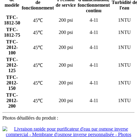
de
Turbidité d
modèle
de service
fonctionnement
fonctionnement
l'eau
continu
TFC-
200 psi
4-11
1NTU
45℃
1812-50
TFC-
200 psi
4-11
1NTU
45℃
1812-75
TFC-
2012-
200 psi
4-11
1NTU
45℃
100
TFC-
2012-
200 psi
4-11
1NTU
45℃
125
TFC-
2012-
200 psi
4-11
1NTU
45℃
150
TFC-
2012-
200 psi
4-11
1NTU
45℃
200
Photos détaillées du produit :