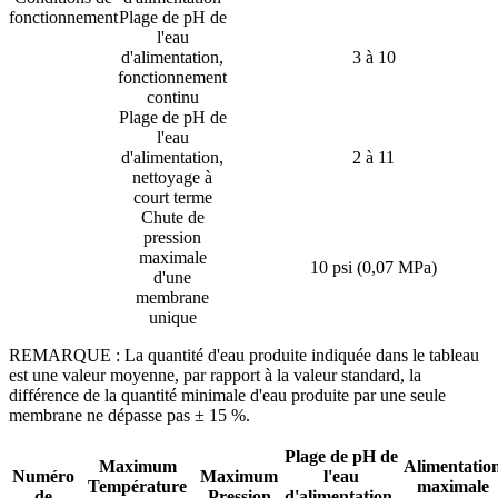
fonctionnement
Plage de pH de
l'eau
d'alimentation,
3 à 10
fonctionnement
continu
Plage de pH de
l'eau
d'alimentation,
2 à 11
nettoyage à
court terme
Chute de
pression
maximale
10 psi (0,07 MPa)
d'une
membrane
unique
REMARQUE : La quantité d'eau produite indiquée dans le tableau
est une valeur moyenne, par rapport à la valeur standard, la
différence de la quantité minimale d'eau produite par une seule
membrane ne dépasse pas ± 15 %.
Plage de pH de
Maximum
Alimentatio
Numéro
Maximum
l'eau
Température
maximale
de
Pression
d'alimentation,