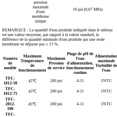
pression
maximale
10 psi (0,07 MPa)
d'une
membrane
unique
REMARQUE : La quantité d'eau produite indiquée dans le tableau
est une valeur moyenne, par rapport à la valeur standard, la
différence de la quantité minimale d'eau produite par une seule
membrane ne dépasse pas ± 15 %.
Plage de pH de
Maximum
Alimentatio
Numéro
Maximum
l'eau
Température
maximale
de
Pression
d'alimentation,
de
Turbidité d
modèle
de service
fonctionnement
fonctionnement
l'eau
continu
TFC-
200 psi
4-11
1NTU
45℃
1812-50
TFC-
200 psi
4-11
1NTU
45℃
1812-75
TFC-
2012-
200 psi
4-11
1NTU
45℃
100
TFC-