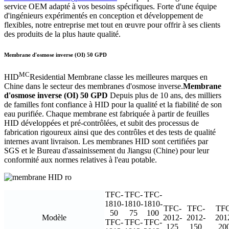
service OEM adapté à vos besoins spécifiques. Forte d'une équipe
d'ingénieurs expérimentés en conception et développement de
flexibles, notre entreprise met tout en œuvre pour offrir à ses clients
des produits de la plus haute qualité.
Membrane d'osmose inverse (OI) 50 GPD
MC
HID
Residential Membrane classe les meilleures marques en
Chine dans le secteur des membranes d'osmose inverse.
Membrane
d'osmose inverse (OI) 50 GPD
Depuis plus de 10 ans, des milliers
de familles font confiance à HID pour la qualité et la fiabilité de son
eau purifiée. Chaque membrane est fabriquée à partir de feuilles
HID développées et pré-contrôlées, et subit des processus de
fabrication rigoureux ainsi que des contrôles et des tests de qualité
internes avant livraison. Les membranes HID sont certifiées par
SGS et le Bureau d'assainissement du Jiangsu (Chine) pour leur
conformité aux normes relatives à l'eau potable.
TFC-
TFC-
TFC-
1810-
1810-
1810-
TFC-
TFC-
TFC
50
75
100
Modèle
2012-
2012-
201
TFC-
TFC-
TFC-
125
150
20