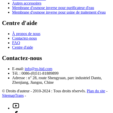
Autres accessoires
Membrane d'osmose inverse pour purificateur d'eau
Membrane d'osmose inverse pour usine de traitement d'eau
Centre d'aide
À propos de nous
Contactez-nous
FAQ
Centre d'aide
Contactez-nous
E-mail:
info@ro-hid.com
Tél. : 0086-(0)511-81889899
Adresse : n° 28, route Shengyuan, parc industriel Dantu,
Zhenjiang, Jiangsu, Chine
© Droits d'auteur - 2010-2024 : Tous droits réservés.
Plan du site
-
SitemapTrans
-