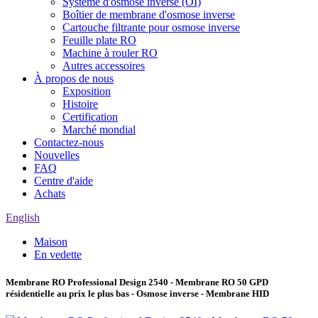
Système d'osmose inverse (OI)
Boîtier de membrane d'osmose inverse
Cartouche filtrante pour osmose inverse
Feuille plate RO
Machine à rouler RO
Autres accessoires
À propos de nous
Exposition
Histoire
Certification
Marché mondial
Contactez-nous
Nouvelles
FAQ
Centre d'aide
Achats
English
Maison
En vedette
Membrane RO Professional Design 2540 - Membrane RO 50 GPD
résidentielle au prix le plus bas - Osmose inverse - Membrane HID