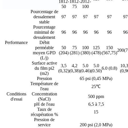
1812-
1812-
2012-
50
75
100
Pourcentage de
dessalement
97
97
97
97
97
97
stable
Pourcentage
minimal de
96
96
96
96
96
96
dessalement
Performance
Débit
perméable
50
75
100
125
150
200(7
moyen GPD
(204)
(281)
(380)
(478)
(567,75)
(L/j)
Surface active
3,5
4,2
5.0
5.0
10,
du film pi2
6.0 (0.8)
(0,32)
(0,38)
(0.46)
(0.50)
(0,9
(m2)
Pression
65 psi (0,45 MPa)
Température de
25℃
l'eau
Conditions
Concentration
500 ppm
d'essai
(NaCl)
pH de l'eau
6,5 à 7,5
Taux de
15
récupération %
Pression de
service
200 psi (2,0 MPa)