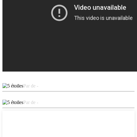
Par de -
Par de -