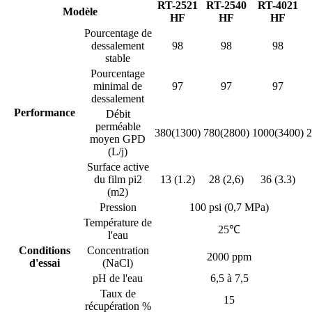
RT-2521
RT-2540
RT-4021
Modèle
HF
HF
HF
Pourcentage de
dessalement
98
98
98
stable
Pourcentage
minimal de
97
97
97
dessalement
Performance
Débit
perméable
380(1300)
780(2800)
1000(3400)
2
moyen GPD
(L/j)
Surface active
du film pi2
13 (1.2)
28 (2,6)
36 (3.3)
(m2)
Pression
100 psi (0,7 MPa)
Température de
25℃
l'eau
Conditions
Concentration
2000 ppm
d'essai
(NaCl)
pH de l'eau
6,5 à 7,5
Taux de
15
récupération %