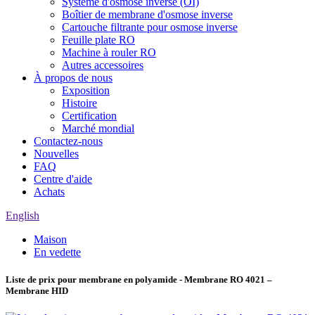
Système d'osmose inverse (OI)
Boîtier de membrane d'osmose inverse
Cartouche filtrante pour osmose inverse
Feuille plate RO
Machine à rouler RO
Autres accessoires
À propos de nous
Exposition
Histoire
Certification
Marché mondial
Contactez-nous
Nouvelles
FAQ
Centre d'aide
Achats
English
Maison
En vedette
Liste de prix pour membrane en polyamide - Membrane RO 4021 –
Membrane HID