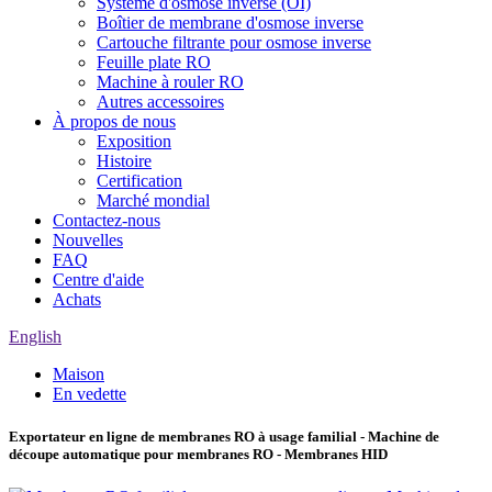
Système d'osmose inverse (OI)
Boîtier de membrane d'osmose inverse
Cartouche filtrante pour osmose inverse
Feuille plate RO
Machine à rouler RO
Autres accessoires
À propos de nous
Exposition
Histoire
Certification
Marché mondial
Contactez-nous
Nouvelles
FAQ
Centre d'aide
Achats
English
Maison
En vedette
Exportateur en ligne de membranes RO à usage familial - Machine de
découpe automatique pour membranes RO - Membranes HID