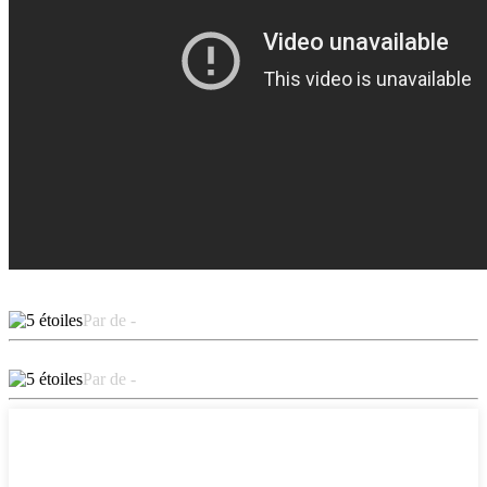
Par de -
Par de -