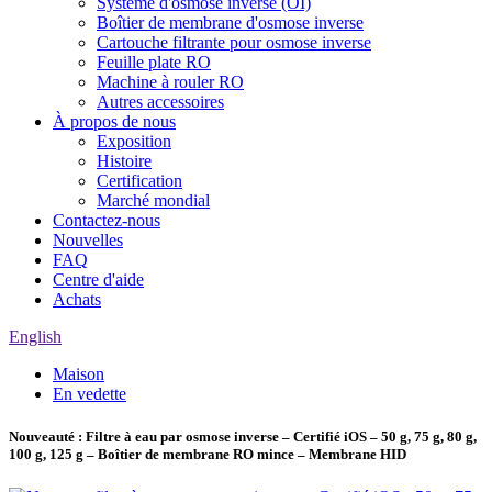
Système d'osmose inverse (OI)
Boîtier de membrane d'osmose inverse
Cartouche filtrante pour osmose inverse
Feuille plate RO
Machine à rouler RO
Autres accessoires
À propos de nous
Exposition
Histoire
Certification
Marché mondial
Contactez-nous
Nouvelles
FAQ
Centre d'aide
Achats
English
Maison
En vedette
Nouveauté : Filtre à eau par osmose inverse – Certifié iOS – 50 g, 75 g, 80 g,
100 g, 125 g – Boîtier de membrane RO mince – Membrane HID