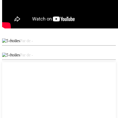
Par de -
Par de -