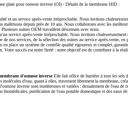
 plate pour osmose inverse (OI) - Détails de la membrane HID :
ualité et un service après-vente irréprochable. Nous invitons chaleureus
 maîtrisons depuis près de 10 ans. Nous collaborons avec les meilleurs 
e. Plusieurs usines OEM travaillent désormais avec nous.
qu'un service après-vente irréprochable. Nous invitons chaleureusement 
e nos services, de la sélection des usines au service après-vente, en p
mis en place un système de contrôle qualité rigoureux et complet, garan
n. Votre succès est notre fierté : notre objectif est de contribuer à la 
embrane d'osmose inverse
Elle fait office de barrière à tous les sel
molécules d'eau, quant à elles, traversent librement la membrane, créant
l'osmose inverse sont nombreuses et variées : dessalement de l'eau de m
s biomédicales, purification de l'eau potable domestique et des eaux de 