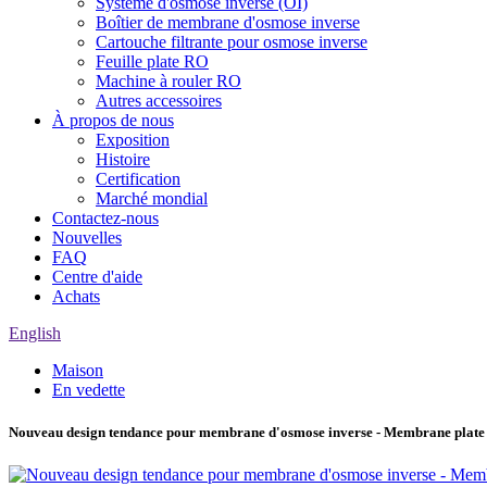
Système d'osmose inverse (OI)
Boîtier de membrane d'osmose inverse
Cartouche filtrante pour osmose inverse
Feuille plate RO
Machine à rouler RO
Autres accessoires
À propos de nous
Exposition
Histoire
Certification
Marché mondial
Contactez-nous
Nouvelles
FAQ
Centre d'aide
Achats
English
Maison
En vedette
Nouveau design tendance pour membrane d'osmose inverse - Membrane plate