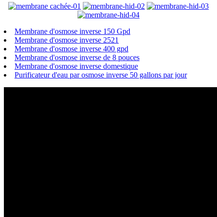
Membrane d'osmose inverse 150 Gpd
Membrane d'osmose inverse 2521
Membrane d'osmose inverse 400 gpd
Membrane d'osmose inverse de 8 pouces
Membrane d'osmose inverse domestique
Purificateur d'eau par osmose inverse 50 gallons par jour