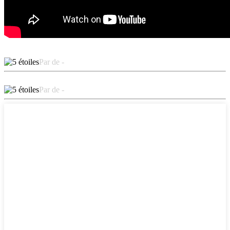
Par de -
Par de -