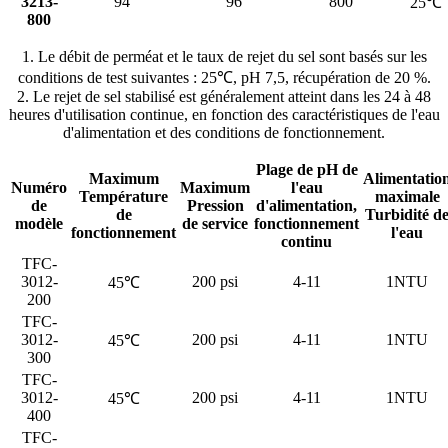
3213-
94
96
800
25℃
800
1. Le débit de perméat et le taux de rejet du sel sont basés sur les
conditions de test suivantes : 25℃, pH 7,5, récupération de 20 %.
2. Le rejet de sel stabilisé est généralement atteint dans les 24 à 48
heures d'utilisation continue, en fonction des caractéristiques de l'eau
d'alimentation et des conditions de fonctionnement.
Plage de pH de
Maximum
Alimentatio
Numéro
Maximum
l'eau
Température
maximale
de
Pression
d'alimentation,
de
Turbidité d
modèle
de service
fonctionnement
fonctionnement
l'eau
continu
TFC-
3012-
200 psi
4-11
1NTU
45℃
200
TFC-
3012-
200 psi
4-11
1NTU
45℃
300
TFC-
3012-
200 psi
4-11
1NTU
45℃
400
TFC-