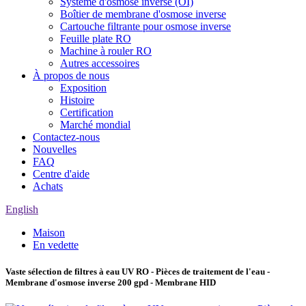
Système d'osmose inverse (OI)
Boîtier de membrane d'osmose inverse
Cartouche filtrante pour osmose inverse
Feuille plate RO
Machine à rouler RO
Autres accessoires
À propos de nous
Exposition
Histoire
Certification
Marché mondial
Contactez-nous
Nouvelles
FAQ
Centre d'aide
Achats
English
Maison
En vedette
Vaste sélection de filtres à eau UV RO - Pièces de traitement de l'eau -
Membrane d'osmose inverse 200 gpd - Membrane HID