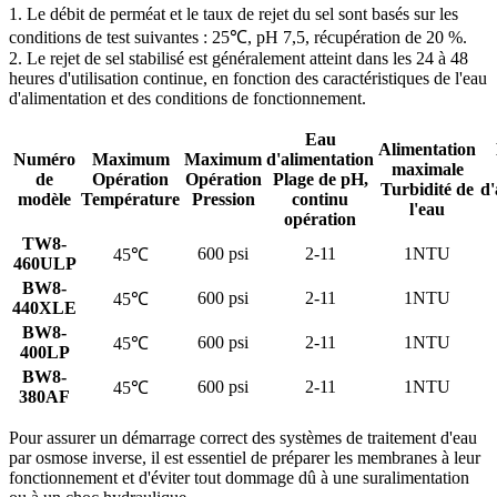
1. Le débit de perméat et le taux de rejet du sel sont basés sur les
conditions de test suivantes : 25℃, pH 7,5, récupération de 20 %.
2. Le rejet de sel stabilisé est généralement atteint dans les 24 à 48
heures d'utilisation continue, en fonction des caractéristiques de l'eau
d'alimentation et des conditions de fonctionnement.
Eau
Alimentation
Numéro
Maximum
Maximum
d'alimentation
maximale
de
Opération
Opération
Plage de pH,
Turbidité de
d'
modèle
Température
Pression
continu
l'eau
opération
TW8-
600 psi
2-11
1NTU
45℃
460ULP
BW8-
600 psi
2-11
1NTU
45℃
440XLE
BW8-
600 psi
2-11
1NTU
45℃
400LP
BW8-
600 psi
2-11
1NTU
45℃
380AF
Pour assurer un démarrage correct des systèmes de traitement d'eau
par osmose inverse, il est essentiel de préparer les membranes à leur
fonctionnement et d'éviter tout dommage dû à une suralimentation