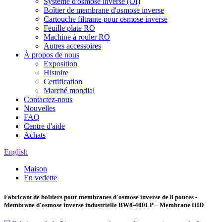
Système d'osmose inverse (OI)
Boîtier de membrane d'osmose inverse
Cartouche filtrante pour osmose inverse
Feuille plate RO
Machine à rouler RO
Autres accessoires
À propos de nous
Exposition
Histoire
Certification
Marché mondial
Contactez-nous
Nouvelles
FAQ
Centre d'aide
Achats
English
Maison
En vedette
Fabricant de boîtiers pour membranes d'osmose inverse de 8 pouces -
Membrane d'osmose inverse industrielle BW8-400LP – Membrane HID