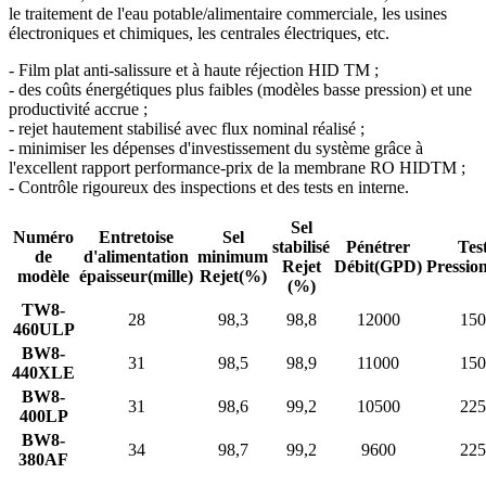
le traitement de l'eau potable/alimentaire commerciale, les usines
électroniques et chimiques, les centrales électriques, etc.
- Film plat anti-salissure et à haute réjection HID TM ;
- des coûts énergétiques plus faibles (modèles basse pression) et une
productivité accrue ;
- rejet hautement stabilisé avec flux nominal réalisé ;
- minimiser les dépenses d'investissement du système grâce à
l'excellent rapport performance-prix de la membrane RO HIDTM ;
- Contrôle rigoureux des inspections et des tests en interne.
Sel
Numéro
Entretoise
Sel
stabilisé
Pénétrer
Tes
de
d'alimentation
minimum
Rejet
Débit
(GPD)
Pressio
modèle
épaisseur
(mille)
Rejet
(%)
(%)
TW8-
28
98,3
98,8
12000
150
460ULP
BW8-
31
98,5
98,9
11000
150
440XLE
BW8-
31
98,6
99,2
10500
225
400LP
BW8-
34
98,7
99,2
9600
225
380AF