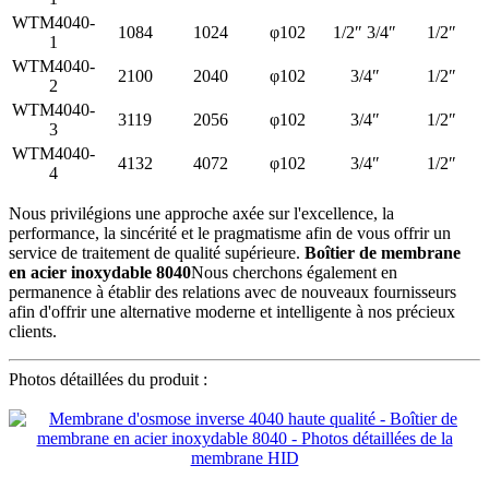
WTM4040-
1084
1024
φ102
1/2″ 3/4″
1/2″
1
WTM4040-
2100
2040
φ102
3/4″
1/2″
2
WTM4040-
3119
2056
φ102
3/4″
1/2″
3
WTM4040-
4132
4072
φ102
3/4″
1/2″
4
Nous privilégions une approche axée sur l'excellence, la
performance, la sincérité et le pragmatisme afin de vous offrir un
service de traitement de qualité supérieure.
Boîtier de membrane
en acier inoxydable 8040
Nous cherchons également en
permanence à établir des relations avec de nouveaux fournisseurs
afin d'offrir une alternative moderne et intelligente à nos précieux
clients.
Photos détaillées du produit :