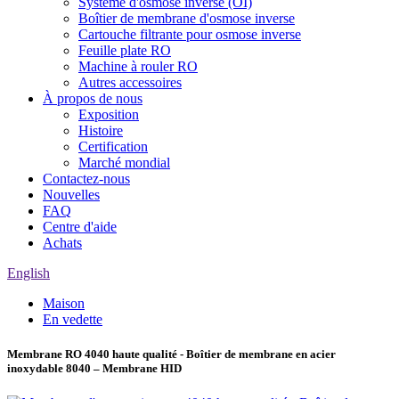
Système d'osmose inverse (OI)
Boîtier de membrane d'osmose inverse
Cartouche filtrante pour osmose inverse
Feuille plate RO
Machine à rouler RO
Autres accessoires
À propos de nous
Exposition
Histoire
Certification
Marché mondial
Contactez-nous
Nouvelles
FAQ
Centre d'aide
Achats
English
Maison
En vedette
Membrane RO 4040 haute qualité - Boîtier de membrane en acier
inoxydable 8040 – Membrane HID