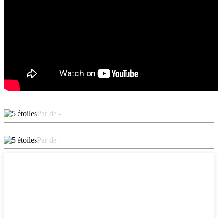
Par de -
Par de -