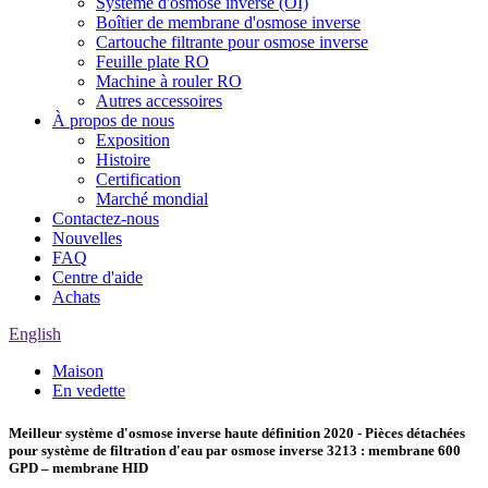
Système d'osmose inverse (OI)
Boîtier de membrane d'osmose inverse
Cartouche filtrante pour osmose inverse
Feuille plate RO
Machine à rouler RO
Autres accessoires
À propos de nous
Exposition
Histoire
Certification
Marché mondial
Contactez-nous
Nouvelles
FAQ
Centre d'aide
Achats
English
Maison
En vedette
Meilleur système d'osmose inverse haute définition 2020 - Pièces détachées
pour système de filtration d'eau par osmose inverse 3213 : membrane 600
GPD – membrane HID