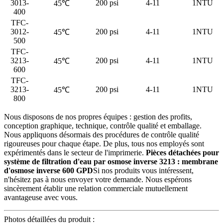
3013-
200 psi
4-11
1NTU
45℃
400
TFC-
3012-
200 psi
4-11
1NTU
45℃
500
TFC-
3213-
200 psi
4-11
1NTU
45℃
600
TFC-
3213-
200 psi
4-11
1NTU
45℃
800
Nous disposons de nos propres équipes : gestion des profits,
conception graphique, technique, contrôle qualité et emballage.
Nous appliquons désormais des procédures de contrôle qualité
rigoureuses pour chaque étape. De plus, tous nos employés sont
expérimentés dans le secteur de l'imprimerie.
Pièces détachées pour
système de filtration d'eau par osmose inverse 3213 : membrane
d'osmose inverse 600 GPD
Si nos produits vous intéressent,
n'hésitez pas à nous envoyer votre demande. Nous espérons
sincèrement établir une relation commerciale mutuellement
avantageuse avec vous.
Photos détaillées du produit :