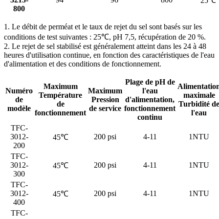
25℃
800
1. Le débit de perméat et le taux de rejet du sel sont basés sur les
conditions de test suivantes : 25℃, pH 7,5, récupération de 20 %.
2. Le rejet de sel stabilisé est généralement atteint dans les 24 à 48
heures d'utilisation continue, en fonction des caractéristiques de l'eau
d'alimentation et des conditions de fonctionnement.
Plage de pH de
Maximum
Alimentatio
Numéro
Maximum
l'eau
Température
maximale
de
Pression
d'alimentation,
de
Turbidité d
modèle
de service
fonctionnement
fonctionnement
l'eau
continu
TFC-
3012-
200 psi
4-11
1NTU
45℃
200
TFC-
3012-
200 psi
4-11
1NTU
45℃
300
TFC-
3012-
200 psi
4-11
1NTU
45℃
400
TFC-