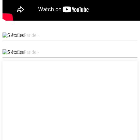
Par de -
Par de -