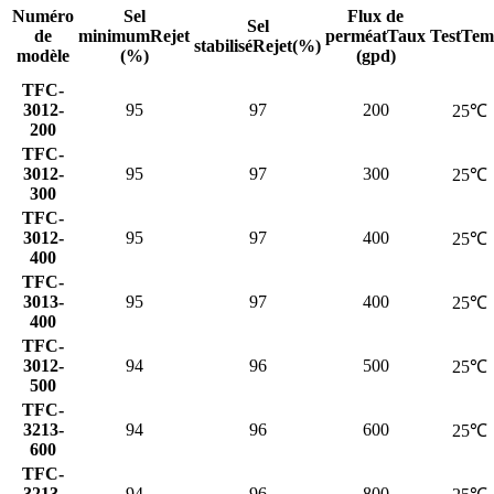
Numéro
Sel
Flux de
Sel
de
minimum
Rejet
perméat
Taux
TestTem
stabilisé
Rejet(%)
modèle
(%)
(gpd)
TFC-
3012-
95
97
200
25℃
200
TFC-
3012-
95
97
300
25℃
300
TFC-
3012-
95
97
400
25℃
400
TFC-
3013-
95
97
400
25℃
400
TFC-
3012-
94
96
500
25℃
500
TFC-
3213-
94
96
600
25℃
600
TFC-
3213-
94
96
800