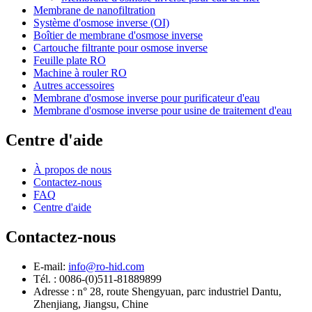
Membrane de nanofiltration
Système d'osmose inverse (OI)
Boîtier de membrane d'osmose inverse
Cartouche filtrante pour osmose inverse
Feuille plate RO
Machine à rouler RO
Autres accessoires
Membrane d'osmose inverse pour purificateur d'eau
Membrane d'osmose inverse pour usine de traitement d'eau
Centre d'aide
À propos de nous
Contactez-nous
FAQ
Centre d'aide
Contactez-nous
E-mail:
info@ro-hid.com
Tél. : 0086-(0)511-81889899
Adresse : n° 28, route Shengyuan, parc industriel Dantu,
Zhenjiang, Jiangsu, Chine