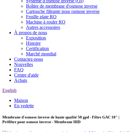
Système d'osmose inverse (OI)
Boîtier de membrane d'osmose inverse
Cartouche filtrante pour osmose inverse
Feuille plate RO
Machine à rouler RO
Autres accessoires
À propos de nous
Exposition
Histoire
Certification
Marché mondial
Contactez-nous
Nouvelles
FAQ
Centre d'aide
Achats
English
Maison
En vedette
Membrane d'osmose inverse de haute qualité 50 gpd - Filtre GAC 10″ |
Préfiltre pour osmose inverse - Membrane HID