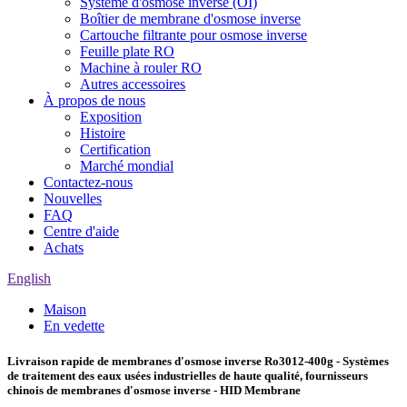
Système d'osmose inverse (OI)
Boîtier de membrane d'osmose inverse
Cartouche filtrante pour osmose inverse
Feuille plate RO
Machine à rouler RO
Autres accessoires
À propos de nous
Exposition
Histoire
Certification
Marché mondial
Contactez-nous
Nouvelles
FAQ
Centre d'aide
Achats
English
Maison
En vedette
Livraison rapide de membranes d'osmose inverse Ro3012-400g - Systèmes
de traitement des eaux usées industrielles de haute qualité, fournisseurs
chinois de membranes d'osmose inverse - HID Membrane