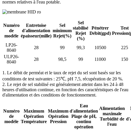
normes relatives à l'eau potable.
Sel
Numéro
Entretoise
Sel
stabilisé
Pénétrer
Test
de
d'alimentation
minimum
Rejet
Débit
(gpd)
Pression
(
modèle
épaisseur
(mille)
Rejet
(%)
(%)
LP26-
28
99
99,3
10500
225
8040
ULP26-
28
98,5
99
11000
150
8040
1. Le débit de perméat et le taux de rejet du sel sont basés sur les
conditions de test suivantes : 25℃, pH 7,5, récupération de 20 %.
2. Le rejet de sel stabilisé est généralement atteint dans les 24 à 48
heures d'utilisation continue, en fonction des caractéristiques de l'eau
d'alimentation et des conditions de fonctionnement.
Eau
Alimentation
Numéro
Maximum
Maximum
d'alimentation
maximale
de
Opération
Opération
Plage de pH,
Turbidité de
d'
modèle
Température
Pression
continu
l'eau
opération