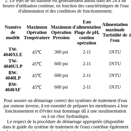
2. Le rejet de sel stabilisé est généralement atteint dans les 24 à 48
heures d'utilisation continue, en fonction des caractéristiques de l'eau
d'alimentation et des conditions de fonctionnement.
Eau
Alimentation
Numéro
Maximum
Maximum
d'alimentation
maximale
de
Opération
Opération
Plage de pH,
Turbidité de
d
modèle
Température
Pression
continu
l'eau
opération
TW-
300 psi
2-11
1NTU
45℃
4040XLE
TW-
600 psi
2-11
1NTU
45℃
4040ULP
BW-
600 psi
2-11
1NTU
45℃
4040LP
BW-
600 psi
2-11
1NTU
45℃
4040AF
Pour assurer un démarrage correct des systèmes de traitement d'eau
par osmose inverse, il est essentiel de préparer les membranes à leur
fonctionnement et d'éviter tout dommage dû à une suralimentation
ou à un choc hydraulique.
Le respect de la procédure de démarrage appropriée (disponible
dans le guide du système de traitement de l'eau) contribue également