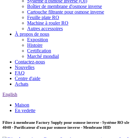
Système d'osmose inverse (OI)
Boîtier de membrane d'osmose inverse
Cartouche filtrante pour osmose inverse
Feuille plate RO
Machine à rouler RO
Autres accessoires
À propos de nous
Exposition
Histoire
Certification
Marché mondial
Contactez-nous
Nouvelles
FAQ
Centre d'aide
Achats
English
Maison
En vedette
Filtre à membrane Factory Supply pour osmose inverse - Système RO xle
4040 - Purificateur d'eau par osmose inverse - Membrane HID