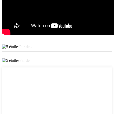
Par de -
Par de -