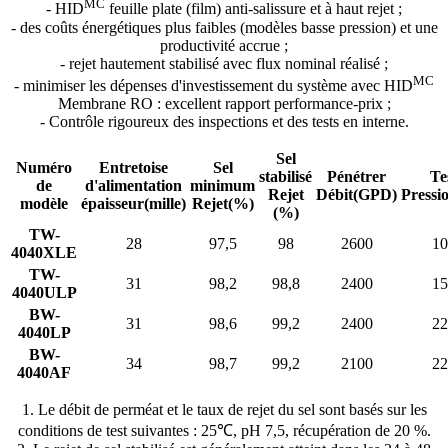
MC
- HID
feuille plate (film) anti-salissure et à haut rejet ;
- des coûts énergétiques plus faibles (modèles basse pression) et une
productivité accrue ;
- rejet hautement stabilisé avec flux nominal réalisé ;
MC
- minimiser les dépenses d'investissement du système avec HID
Membrane RO : excellent rapport performance-prix ;
- Contrôle rigoureux des inspections et des tests en interne.
Sel
Numéro
Entretoise
Sel
stabilisé
Pénétrer
Te
de
d'alimentation
minimum
Rejet
Débit
(GPD)
Pressi
modèle
épaisseur
(mille)
Rejet
(%)
(%)
TW-
28
97,5
98
2600
10
4040XLE
TW-
31
98,2
98,8
2400
15
4040ULP
BW-
31
98,6
99,2
2400
22
4040LP
BW-
34
98,7
99,2
2100
22
4040AF
1. Le débit de perméat et le taux de rejet du sel sont basés sur les
conditions de test suivantes : 25℃, pH 7,5, récupération de 20 %.