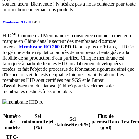
soutien accru. Bienvenue ! N'hésitez pas à nous contacter pour toute
information concernant nos produits.
Membrane RO 200
GPD
MC
HID
Commercial Membrane est considérée comme la meilleure
marque en Chine dans le secteur des membranes d'osmose
inverse.
Membrane RO 200
GPD
Depuis plus de 10 ans, HID s'est
forgé une solide réputation auprès de nombreux clients grâce à la
fiabilité de sa production d'eau purifiée. Chaque membrane est
fabriquée à partir de feuilles HID préalablement développées et
testées, et fait l'objet de processus de fabrication rigoureux ainsi que
d'inspections et de tests de qualité internes avant livraison. Les
membranes HID sont certifiées par SGS et le Bureau
d'assainissement du Jiangsu (Chine) pour les éléments de
membranes destinés à l'eau potable.
Numéro
Sel
Flux de
Sel
de
minimum
Rejet
perméat
Taux
TestTem
stabilisé
Rejet(%)
modèle
(%)
(gpd)
TFC-