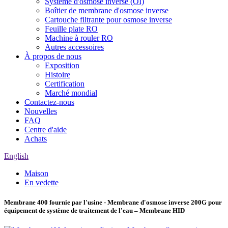
Système d'osmose inverse (OI)
Boîtier de membrane d'osmose inverse
Cartouche filtrante pour osmose inverse
Feuille plate RO
Machine à rouler RO
Autres accessoires
À propos de nous
Exposition
Histoire
Certification
Marché mondial
Contactez-nous
Nouvelles
FAQ
Centre d'aide
Achats
English
Maison
En vedette
Membrane 400 fournie par l'usine - Membrane d'osmose inverse 200G pour
équipement de système de traitement de l'eau – Membrane HID