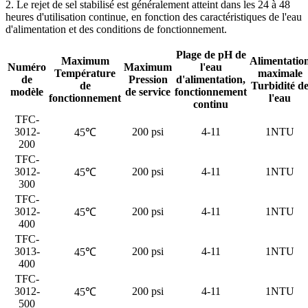
2. Le rejet de sel stabilisé est généralement atteint dans les 24 à 48
heures d'utilisation continue, en fonction des caractéristiques de l'eau
d'alimentation et des conditions de fonctionnement.
Plage de pH de
Maximum
Alimentatio
Numéro
Maximum
l'eau
Température
maximale
de
Pression
d'alimentation,
de
Turbidité d
modèle
de service
fonctionnement
fonctionnement
l'eau
continu
TFC-
3012-
200 psi
4-11
1NTU
45℃
200
TFC-
3012-
200 psi
4-11
1NTU
45℃
300
TFC-
3012-
200 psi
4-11
1NTU
45℃
400
TFC-
3013-
200 psi
4-11
1NTU
45℃
400
TFC-
3012-
200 psi
4-11
1NTU
45℃
500