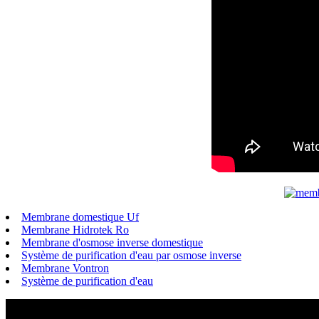
Membrane domestique Uf
Membrane Hidrotek Ro
Membrane d'osmose inverse domestique
Système de purification d'eau par osmose inverse
Membrane Vontron
Système de purification d'eau