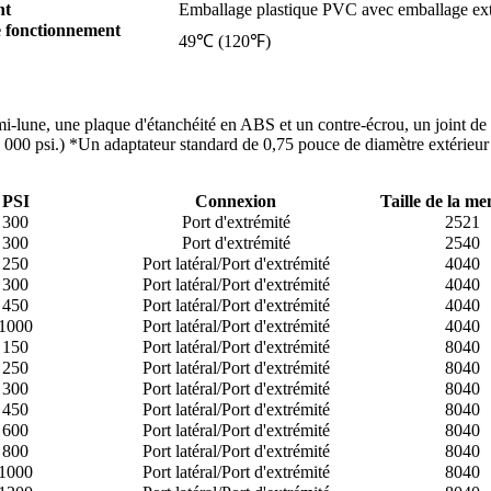
nt
Emballage plastique PVC avec emballage exté
 fonctionnement
49℃ (120℉)
lune, une plaque d'étanchéité en ABS et un contre-écrou, un joint de tê
000 psi.) *Un adaptateur standard de 0,75 pouce de diamètre extérieur e
PSI
Connexion
Taille de la m
300
Port d'extrémité
2521
300
Port d'extrémité
2540
250
Port latéral/Port d'extrémité
4040
300
Port latéral/Port d'extrémité
4040
450
Port latéral/Port d'extrémité
4040
1000
Port latéral/Port d'extrémité
4040
150
Port latéral/Port d'extrémité
8040
250
Port latéral/Port d'extrémité
8040
300
Port latéral/Port d'extrémité
8040
450
Port latéral/Port d'extrémité
8040
600
Port latéral/Port d'extrémité
8040
800
Port latéral/Port d'extrémité
8040
1000
Port latéral/Port d'extrémité
8040