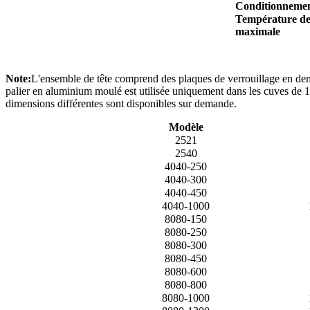
Conditionneme
Température de
maximale
Note:
L'ensemble de tête comprend des plaques de verrouillage en demi-
palier en aluminium moulé est utilisée uniquement dans les cuves de 1 
dimensions différentes sont disponibles sur demande.
Modèle
2521
2540
4040-250
4040-300
4040-450
4040-1000
8080-150
8080-250
8080-300
8080-450
8080-600
8080-800
8080-1000