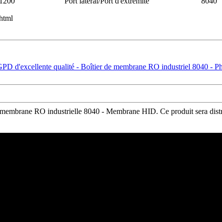
1200
Port latéral/Port d'extrémité
8040
membrane RO industrielle 8040 - Membrane HID. Ce produit sera distrib