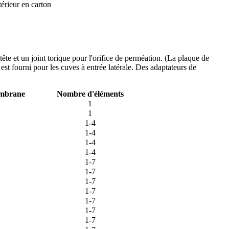
rieur en carton
te et un joint torique pour l'orifice de perméation. (La plaque de
st fourni pour les cuves à entrée latérale. Des adaptateurs de
embrane
Nombre d'éléments
1
1
1-4
1-4
1-4
1-4
1-7
1-7
1-7
1-7
1-7
1-7
1-7