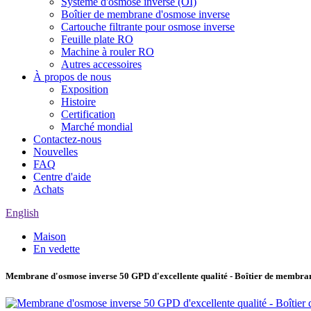
Système d'osmose inverse (OI)
Boîtier de membrane d'osmose inverse
Cartouche filtrante pour osmose inverse
Feuille plate RO
Machine à rouler RO
Autres accessoires
À propos de nous
Exposition
Histoire
Certification
Marché mondial
Contactez-nous
Nouvelles
FAQ
Centre d'aide
Achats
English
Maison
En vedette
Membrane d'osmose inverse 50 GPD d'excellente qualité - Boîtier de membr