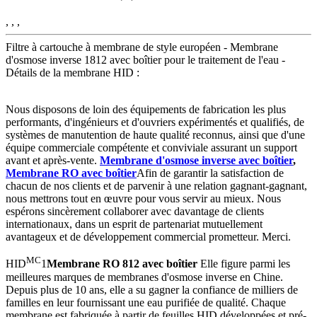
, , ,
Filtre à cartouche à membrane de style européen - Membrane
d'osmose inverse 1812 avec boîtier pour le traitement de l'eau -
Détails de la membrane HID :
Nous disposons de loin des équipements de fabrication les plus
performants, d'ingénieurs et d'ouvriers expérimentés et qualifiés, de
systèmes de manutention de haute qualité reconnus, ainsi que d'une
équipe commerciale compétente et conviviale assurant un support
avant et après-vente.
Membrane d'osmose inverse avec boîtier
,
Membrane RO avec boîtier
Afin de garantir la satisfaction de
chacun de nos clients et de parvenir à une relation gagnant-gagnant,
nous mettrons tout en œuvre pour vous servir au mieux. Nous
espérons sincèrement collaborer avec davantage de clients
internationaux, dans un esprit de partenariat mutuellement
avantageux et de développement commercial prometteur. Merci.
MC
HID
1
Membrane RO 812 avec boîtier
Elle figure parmi les
meilleures marques de membranes d'osmose inverse en Chine.
Depuis plus de 10 ans, elle a su gagner la confiance de milliers de
familles en leur fournissant une eau purifiée de qualité. Chaque
membrane est fabriquée à partir de feuilles HID développées et pré-