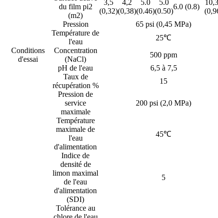
3,5
4,2
5.0
5.0
10,
du film pi2
6.0 (0.8)
(0,32)
(0,38)
(0.46)
(0.50)
(0,9
(m2)
Pression
65 psi (0,45 MPa)
Température de
25℃
l'eau
Conditions
Concentration
500 ppm
d'essai
(NaCl)
pH de l'eau
6,5 à 7,5
Taux de
15
récupération %
Pression de
service
200 psi (2,0 MPa)
maximale
Température
maximale de
45℃
l'eau
d'alimentation
Indice de
densité de
limon maximal
5
de l'eau
d'alimentation
(SDI)
Tolérance au
chlore de l'eau