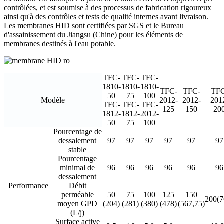
contrôlées, et est soumise à des processus de fabrication rigoureux
ainsi qu'à des contrôles et tests de qualité internes avant livraison.
Les membranes HID sont certifiées par SGS et le Bureau
d'assainissement du Jiangsu (Chine) pour les éléments de
membranes destinés à l'eau potable.
TFC-
TFC-
TFC-
1810-
1810-
1810-
TFC-
TFC-
TFC
50
75
100
Modèle
2012-
2012-
201
TFC-
TFC-
TFC-
125
150
20
1812-
1812-
2012-
50
75
100
Pourcentage de
dessalement
97
97
97
97
97
97
stable
Pourcentage
minimal de
96
96
96
96
96
96
dessalement
Performance
Débit
perméable
50
75
100
125
150
200(7
moyen GPD
(204)
(281)
(380)
(478)
(567,75)
(L/j)
Surface active