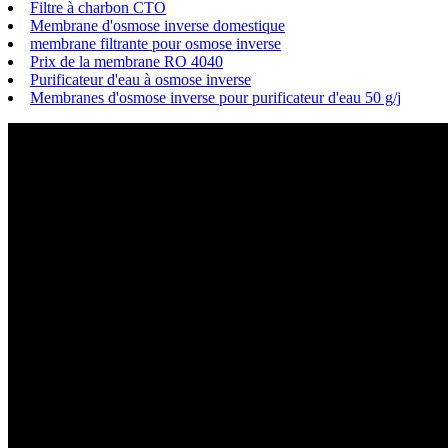
Filtre à charbon CTO
Membrane d'osmose inverse domestique
membrane filtrante pour osmose inverse
Prix ​​de la membrane RO 4040
Purificateur d'eau à osmose inverse
Membranes d'osmose inverse pour purificateur d'eau 50 g/j