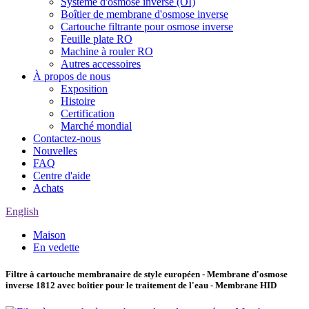
Système d'osmose inverse (OI)
Boîtier de membrane d'osmose inverse
Cartouche filtrante pour osmose inverse
Feuille plate RO
Machine à rouler RO
Autres accessoires
À propos de nous
Exposition
Histoire
Certification
Marché mondial
Contactez-nous
Nouvelles
FAQ
Centre d'aide
Achats
English
Maison
En vedette
Filtre à cartouche membranaire de style européen - Membrane d'osmose
inverse 1812 avec boîtier pour le traitement de l'eau - Membrane HID