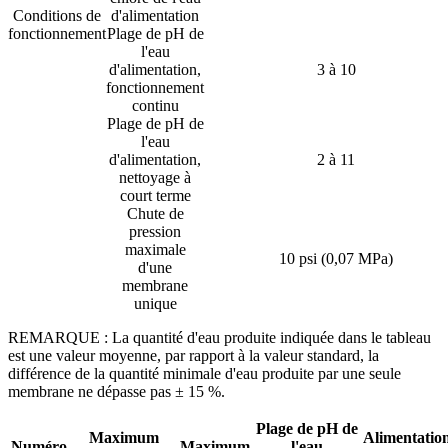
Conditions de
d'alimentation
fonctionnement
Plage de pH de
l'eau
d'alimentation,
3 à 10
fonctionnement
continu
Plage de pH de
l'eau
d'alimentation,
2 à 11
nettoyage à
court terme
Chute de
pression
maximale
10 psi (0,07 MPa)
d'une
membrane
unique
REMARQUE : La quantité d'eau produite indiquée dans le tableau
est une valeur moyenne, par rapport à la valeur standard, la
différence de la quantité minimale d'eau produite par une seule
membrane ne dépasse pas ± 15 %.
Plage de pH de
Maximum
Alimentatio
Numéro
Maximum
l'eau