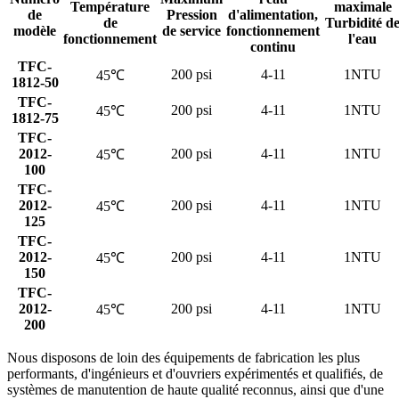
Température
maximale
de
Pression
d'alimentation,
de
Turbidité d
modèle
de service
fonctionnement
fonctionnement
l'eau
continu
TFC-
200 psi
4-11
1NTU
45℃
1812-50
TFC-
200 psi
4-11
1NTU
45℃
1812-75
TFC-
2012-
200 psi
4-11
1NTU
45℃
100
TFC-
2012-
200 psi
4-11
1NTU
45℃
125
TFC-
2012-
200 psi
4-11
1NTU
45℃
150
TFC-
2012-
200 psi
4-11
1NTU
45℃
200
Nous disposons de loin des équipements de fabrication les plus
performants, d'ingénieurs et d'ouvriers expérimentés et qualifiés, de
systèmes de manutention de haute qualité reconnus, ainsi que d'une