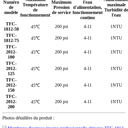
Numéro
Maximum
l'eau
Température
maximale
de
Pression
d'alimentation,
de
Turbidité d
modèle
de service
fonctionnement
fonctionnement
l'eau
continu
TFC-
200 psi
4-11
1NTU
45℃
1812-50
TFC-
200 psi
4-11
1NTU
45℃
1812-75
TFC-
2012-
200 psi
4-11
1NTU
45℃
100
TFC-
2012-
200 psi
4-11
1NTU
45℃
125
TFC-
2012-
200 psi
4-11
1NTU
45℃
150
TFC-
2012-
200 psi
4-11
1NTU
45℃
200
Photos détaillées du produit :