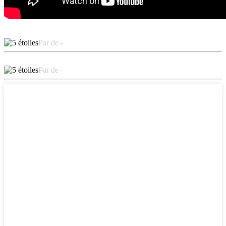
Par de -
Par de -