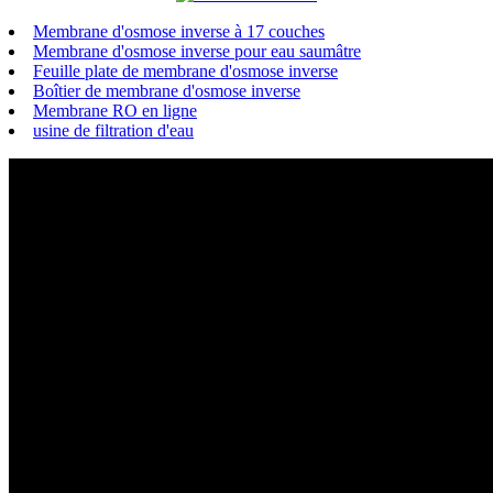
Membrane d'osmose inverse à 17 couches
Membrane d'osmose inverse pour eau saumâtre
Feuille plate de membrane d'osmose inverse
Boîtier de membrane d'osmose inverse
Membrane RO en ligne
usine de filtration d'eau