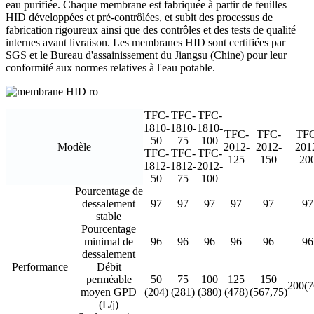
eau purifiée. Chaque membrane est fabriquée à partir de feuilles
HID développées et pré-contrôlées, et subit des processus de
fabrication rigoureux ainsi que des contrôles et des tests de qualité
internes avant livraison. Les membranes HID sont certifiées par
SGS et le Bureau d'assainissement du Jiangsu (Chine) pour leur
conformité aux normes relatives à l'eau potable.
TFC-
TFC-
TFC-
1810-
1810-
1810-
TFC-
TFC-
TFC
50
75
100
Modèle
2012-
2012-
201
TFC-
TFC-
TFC-
125
150
20
1812-
1812-
2012-
50
75
100
Pourcentage de
dessalement
97
97
97
97
97
97
stable
Pourcentage
minimal de
96
96
96
96
96
96
dessalement
Performance
Débit
perméable
50
75
100
125
150
200(7
moyen GPD
(204)
(281)
(380)
(478)
(567,75)
(L/j)