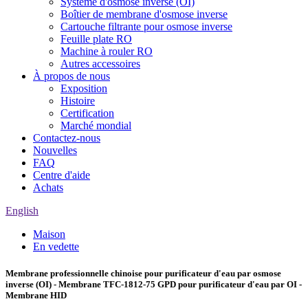
Système d'osmose inverse (OI)
Boîtier de membrane d'osmose inverse
Cartouche filtrante pour osmose inverse
Feuille plate RO
Machine à rouler RO
Autres accessoires
À propos de nous
Exposition
Histoire
Certification
Marché mondial
Contactez-nous
Nouvelles
FAQ
Centre d'aide
Achats
English
Maison
En vedette
Membrane professionnelle chinoise pour purificateur d'eau par osmose
inverse (OI) - Membrane TFC-1812-75 GPD pour purificateur d'eau par OI -
Membrane HID