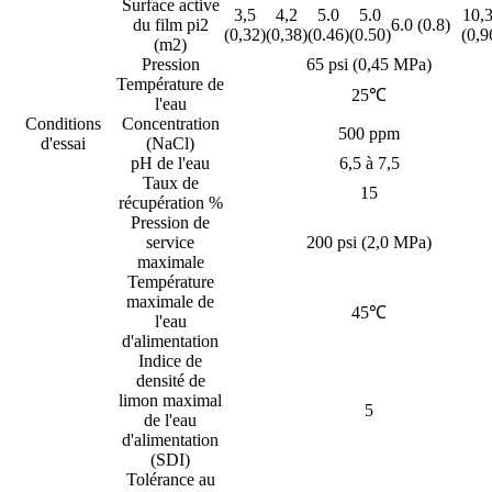
Surface active
3,5
4,2
5.0
5.0
10,
du film pi2
6.0 (0.8)
(0,32)
(0,38)
(0.46)
(0.50)
(0,9
(m2)
Pression
65 psi (0,45 MPa)
Température de
25℃
l'eau
Conditions
Concentration
500 ppm
d'essai
(NaCl)
pH de l'eau
6,5 à 7,5
Taux de
15
récupération %
Pression de
service
200 psi (2,0 MPa)
maximale
Température
maximale de
45℃
l'eau
d'alimentation
Indice de
densité de
limon maximal
5
de l'eau
d'alimentation
(SDI)
Tolérance au