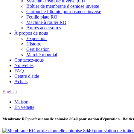
Système d'osmose inverse (OI)
Boîtier de membrane d'osmose inverse
Cartouche filtrante pour osmose inverse
Feuille plate RO
Machine à rouler RO
Autres accessoires
À propos de nous
Exposition
Histoire
Certification
Marché mondial
Contactez-nous
Nouvelles
FAQ
Centre d'aide
Achats
English
Maison
En vedette
Membrane RO professionnelle chinoise 8040 pour station d'épuration - Boît