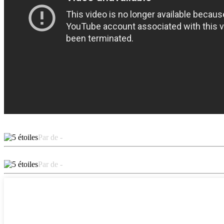
Par de -
Par de -