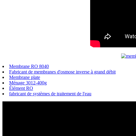
Membrane RO 8040
Fabricant de membranes d'osmose inverse à grand débit
Membrane plate
Ménage 3012-400g
Élément RO
fabricant de systèmes de traitement de l'eau