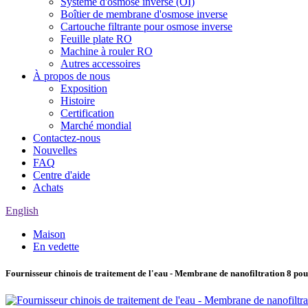
Système d'osmose inverse (OI)
Boîtier de membrane d'osmose inverse
Cartouche filtrante pour osmose inverse
Feuille plate RO
Machine à rouler RO
Autres accessoires
À propos de nous
Exposition
Histoire
Certification
Marché mondial
Contactez-nous
Nouvelles
FAQ
Centre d'aide
Achats
English
Maison
En vedette
Fournisseur chinois de traitement de l'eau - Membrane de nanofiltration 8 p