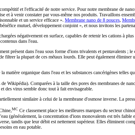
 compétitif et l'efficacité de notre service. Pour notre membrane de nanof
prise et à venir constater par vous-même nos produits. Travaillons ensem
aisonnable et un service efficace ».
Membrane nano de 8 pouces
,
Membr
tion, bénéfice mutuel, développement conjoint », et nous invitons les par
rgées négativement en surface, capables de retenir les cations à plus d
 contenus dans l'eau.
ement présent dans l'eau sous forme d'ions trivalents et pentavalents ; l
e filtrer la plupart de ces métaux lourds. Elle peut également éliminer
 matière organique dans l'eau et les substances cancérigènes telles que 
de Wikipédia). Comparées à la taille des pores des membranes de nanofilt
 et des virus semble donc tout à fait envisageable.
tiellement similaire à celui de la membrane d'osmose inverse. La pressio
MC
Chine,
Ce classement place les meilleures marques du secteur chino
 l'eau (généralement, la concentration d'ions monovalents est très faible 
rse, tandis que leur débit est nettement supérieur. Elles éliminent com
esoins en eau potable.