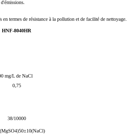
 d'émissions.
 en termes de résistance à la pollution et de facilité de nettoyage.
HNF-8040HR
0 mg/L de NaCl
0,75
38/10000
5(MgSO4)50±10(NaCl)