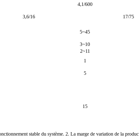
4,1/600
3,6/16
17/75
5~45
3~10
2~11
1
5
15
nctionnement stable du système. 2. La marge de variation de la produc