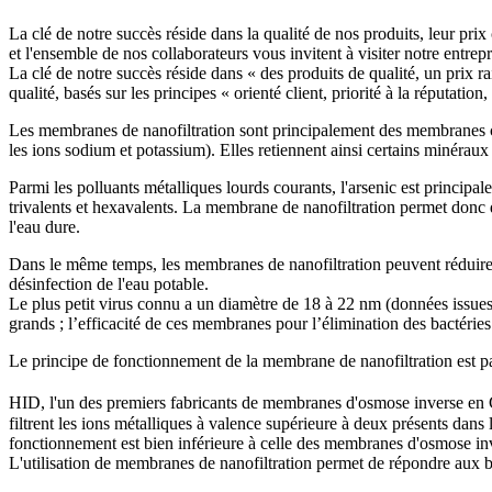
La clé de notre succès réside dans la qualité de nos produits, leur prix
et l'ensemble de nos collaborateurs vous invitent à visiter notre entre
La clé de notre succès réside dans « des produits de qualité, un prix r
qualité, basés sur les principes « orienté client, priorité à la réputa
Les membranes de nanofiltration sont principalement des membranes cha
les ions sodium et potassium). Elles retiennent ainsi certains minéraux
Parmi les polluants métalliques lourds courants, l'arsenic est principal
trivalents et hexavalents. La membrane de nanofiltration permet donc d
l'eau dure.
Dans le même temps, les membranes de nanofiltration peuvent réduire la
désinfection de l'eau potable.
Le plus petit virus connu a un diamètre de 18 à 22 nm (données issues 
grands ; l’efficacité de ces membranes pour l’élimination des bactéries
Le principe de fonctionnement de la membrane de nanofiltration est par
HID, l'un des premiers fabricants de membranes d'osmose inverse en 
filtrent les ions métalliques à valence supérieure à deux présents dans
fonctionnement est bien inférieure à celle des membranes d'osmose inve
L'utilisation de membranes de nanofiltration permet de répondre aux b