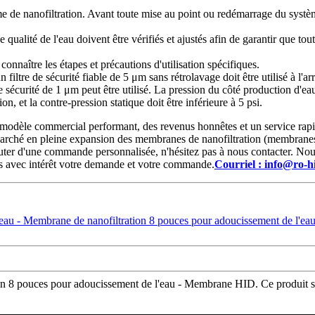
 de nanofiltration. Avant toute mise au point ou redémarrage du système 
qualité de l'eau doivent être vérifiés et ajustés afin de garantir que to
onnaître les étapes et précautions d'utilisation spécifiques.
filtre de sécurité fiable de 5 μm sans rétrolavage doit être utilisé à l'ar
 de sécurité de 1 μm peut être utilisé. La pression du côté production d
on, et la contre-pression statique doit être inférieure à 5 psi.
modèle commercial performant, des revenus honnêtes et un service rapid
e marché en pleine expansion des membranes de nanofiltration (membran
scuter d'une commande personnalisée, n'hésitez pas à nous contacter. No
s avec intérêt votre demande et votre commande.
Courriel : info@ro-
ion 8 pouces pour adoucissement de l'eau - Membrane HID. Ce produit se