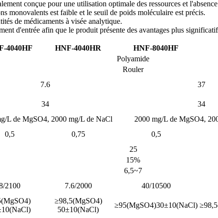
ialement conçue pour une utilisation optimale des ressources et l'absence
ons monovalents est faible et le seuil de poids moléculaire est précis.
antités de médicaments à visée analytique.
ment d'entrée afin que le produit présente des avantages plus significatifs
F-4040HF
HNF-4040HR
HNF-8040HF
Polyamide
Rouler
7.6
37
34
34
g/L de MgSO4, 2000 mg/L de NaCl
2000 mg/L de MgSO4, 200
0,5
0,75
0,5
25
15%
6,5~7
8/2100
7.6/2000
40/10500
5(MgSO4)
≥98,5(MgSO4)
≥95(MgSO4)30±10(NaCl)
≥98,
±10(NaCl)
50±10(NaCl)