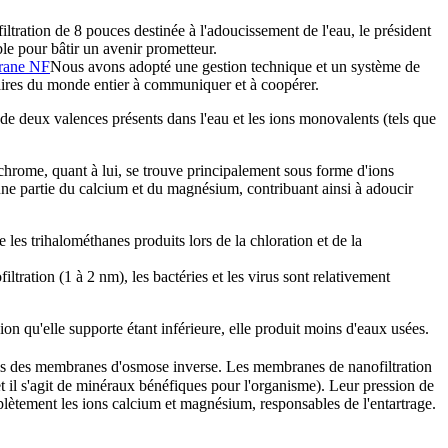
iltration de 8 pouces destinée à l'adoucissement de l'eau, le président
ble pour bâtir un avenir prometteur.
ane NF
Nous avons adopté une gestion technique et un système de
tenaires du monde entier à communiquer et à coopérer.
e deux valences présents dans l'eau et les ions monovalents (tels que
e chrome, quant à lui, se trouve principalement sous forme d'ions
 une partie du calcium et du magnésium, contribuant ainsi à adoucir
les trihalométhanes produits lors de la chloration et de la
ration (1 à 2 nm), les bactéries et les virus sont relativement
n qu'elle supporte étant inférieure, elle produit moins d'eaux usées.
is des membranes d'osmose inverse. Les membranes de nanofiltration
et il s'agit de minéraux bénéfiques pour l'organisme). Leur pression de
plètement les ions calcium et magnésium, responsables de l'entartrage.